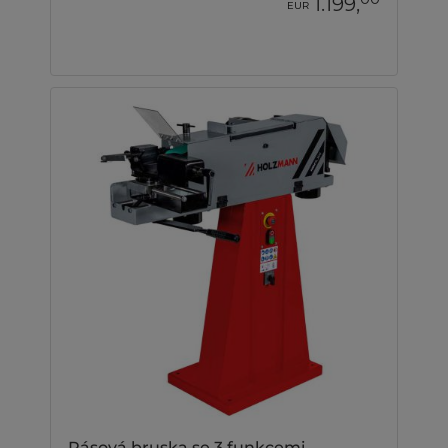
1.199,
EUR
Pásová bruska se 3 funkcemi