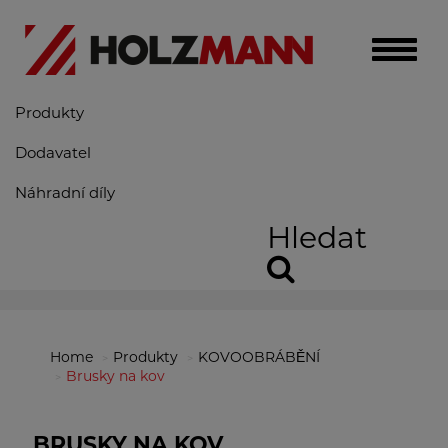
Toggle
naviga
Produkty
Dodavatel
Náhradní díly
Hledat
Home
Produkty
KOVOOBRÁBĚNÍ
Brusky na kov
BRUSKY NA KOV