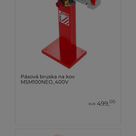
Pásová bruska na kov
MSM100NEO_400V
00
499,
EUR