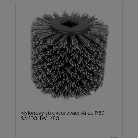
Nylonový strukturovací válec P80
SM100HW_K80