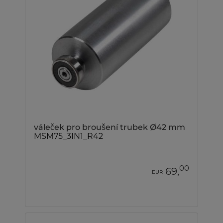
váleček pro broušení trubek Ø42 mm
MSM75_3IN1_R42
00
69,
EUR