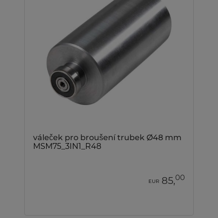
váleček pro broušení trubek Ø48 mm
MSM75_3IN1_R48
00
85,
EUR