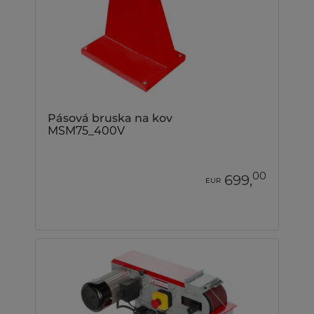
Pásová bruska na kov
MSM75_400V
00
699,
EUR