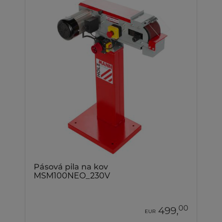
Pásová pila na kov
MSM100NEO_230V
00
499,
EUR