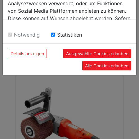
Analysezwecken verwendet, oder um Funktionen
von Sozial Media Plattformen anbieten zu können.
Pásová bruska na trubky
Diese können auf Wunsch abgelehnt werden. Sofern
RSG760_230V
sie unsere Webseite weiter nutzen, geben Sie
Einwilligung zu unseren Cookies.
Notwendig
Statistiken
00
159,
EUR
Details anzeigen
Ausgewählte Cookies erlauben
Alle Cookies erlauben