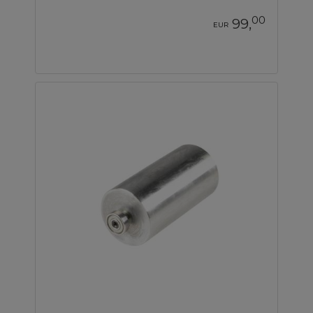
00
99,
EUR