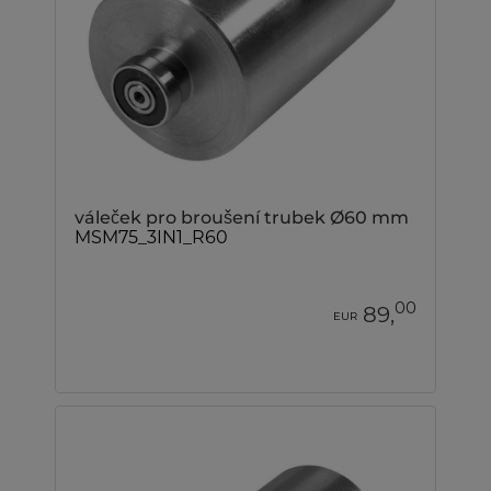
váleček pro broušení trubek Ø60 mm
MSM75_3IN1_R60
00
89,
EUR