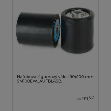
Nafukovací gumový válec 90x100 mm
SM100EW_AUFBLASB.
00
99,
EUR