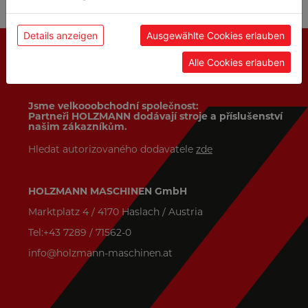
Details anzeigen
Ausgewählte Cookies erlauben
Alle Cookies erlauben
KONTAKT
Jsme velkooobchodní společnost:
Partneři HOLZMANN dodávají stroje a příslušenství
našim zákazníkům.
Hledat autorizovaného dodavatele
zde
HOLZMANN MASCHINEN GmbH
Marktplatz 4 / 4170 Haslach / Austria
Tel:+43 7289 / 71562-0
info@holzmann-maschinen.at