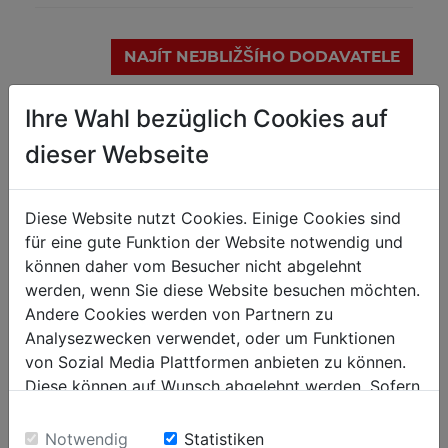
NAJÍT NEJBLIŽŠÍHO DODAVATELE
Ihre Wahl bezüglich Cookies auf
PŘIDAT PRO SROVNÁNÍ
dieser Webseite
DETAILNÍ POPIS
Diese Website nutzt Cookies. Einige Cookies sind
für eine gute Funktion der Website notwendig und
Technické parametry
können daher vom Besucher nicht abgelehnt
werden, wenn Sie diese Website besuchen möchten.
Andere Cookies werden von Partnern zu
Analysezwecken verwendet, oder um Funktionen
von Sozial Media Plattformen anbieten zu können.
Diese können auf Wunsch abgelehnt werden. Sofern
OBLÍBENÉ PRODUKTY
sie unsere Webseite weiter nutzen, geben Sie
Einwilligung zu unseren Cookies.
Notwendig
Statistiken