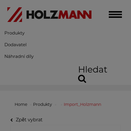
Toggle
naviga
Produkty
Dodavatel
Náhradní díly
Hledat
Home
Produkty
Import_Holzmann
Zpět vybrat