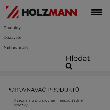
Toggle
naviga
Produkty
Dodavatel
Náhradní díly
Hledat
POROVNÁVAČ PRODUKTŮ
V seznamu pro srovnání nejsou žádné
položky.