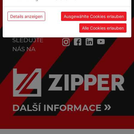
Details anzeigen
Ausgewählte Cookies erlauben
Alle Cookies erlauben
SLEDUJTE
NÁS NA
»
DALŠÍ INFORMACE