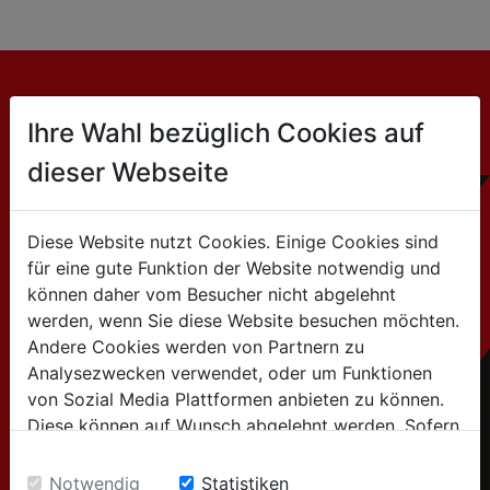
KONTAKT
Ihre Wahl bezüglich Cookies auf
dieser Webseite
Jsme velkooobchodní společnost:
Partneři HOLZMANN dodávají stroje a příslušenství
našim zákazníkům.
Diese Website nutzt Cookies. Einige Cookies sind
Hledat autorizovaného dodavatele
zde
für eine gute Funktion der Website notwendig und
können daher vom Besucher nicht abgelehnt
HOLZMANN MASCHINEN GmbH
werden, wenn Sie diese Website besuchen möchten.
Marktplatz 4 / 4170 Haslach / Austria
Andere Cookies werden von Partnern zu
Analysezwecken verwendet, oder um Funktionen
Tel:+43 7289 / 71562-0
von Sozial Media Plattformen anbieten zu können.
info@holzmann-maschinen.at
Diese können auf Wunsch abgelehnt werden. Sofern
sie unsere Webseite weiter nutzen, geben Sie
Einwilligung zu unseren Cookies.
Notwendig
Statistiken