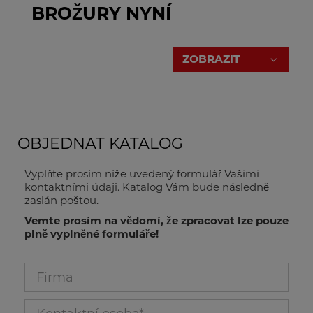
BROŽURY NYNÍ
ZOBRAZIT
OBJEDNAT KATALOG
Katalog kovoobráběcích strojů Metall
Vyplňte prosím níže uvedený formulář Vašimi
kontaktními údaji. Katalog Vám bude následně
zaslán poštou.
CENÍK
Vemte prosím na vědomí, že zpracovat lze pouze
plně vyplněné formuláře!
Firma_113
Kontaktní osoba_114