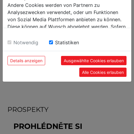
Andere Cookies werden von Partnern zu
Analysezwecken verwendet, oder um Funktionen
von Sozial Media Plattformen anbieten zu können.
KATALOGY
Diese können auf Wunsch abgelehnt werden. Sofern
sie unsere Webseite weiter nutzen, geben Sie
PROHLÉDNĚTE SI
Einwilligung zu unseren Cookies.
Notwendig
Statistiken
KATALOGY NYNÍ
Details anzeigen
Ausgewählte Cookies erlauben
Alle Cookies erlauben
ZOBRAZIT
PROSPEKTY
PROHLÉDNĚTE SI