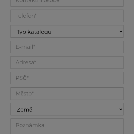
Telefon_120
Prospekty SVÁŘECÍ TECHNIKA
Typ katalogu
E-mail_121
Adresa_115
PSČ_116
Město_117
Země
Katalog dřevoobráběcích strojů Holz
Poznámka_122
CENÍK