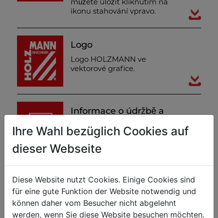
můžete uložit kliknutím na
ikonu stahování vpravo.
Logo
Logo HOLZMANN ve
vektorové grafice.
Informace o údržbě a
provozu (DE)
Ihre Wahl bezüglich Cookies auf
V přiloženém dokumentu
PDF najdete informace o
dieser Webseite
údržbě, provozu strojů a
jejich záruce.
Diese Website nutzt Cookies. Einige Cookies sind
für eine gute Funktion der Website notwendig und
SKRÝT
können daher vom Besucher nicht abgelehnt
werden, wenn Sie diese Website besuchen möchten.