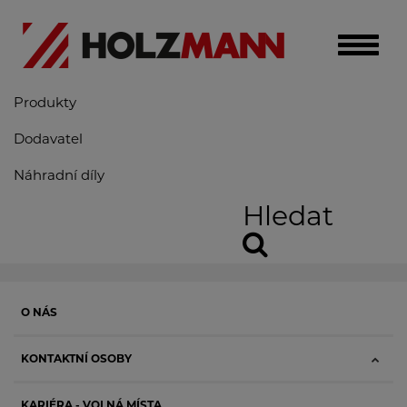
Toggle
naviga
Produkty
Dodavatel
Náhradní díly
Hledat
O NÁS
KONTAKTNÍ OSOBY
KARIÉRA - VOLNÁ MÍSTA