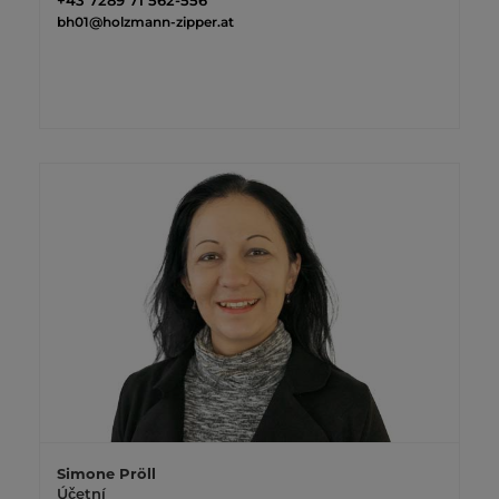
bh01@holzmann-zipper.at
Simone Pröll
Účetní