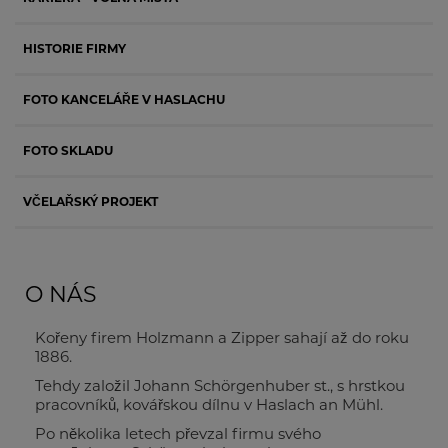
HISTORIE FIRMY
FOTO KANCELÁŘE V HASLACHU
FOTO SKLADU
VČELAŘSKÝ PROJEKT
O NÁS
Kořeny firem Holzmann a Zipper sahají až do roku
1886.
Tehdy založil Johann Schörgenhuber st., s hrstkou
pracovníků, kovářskou dílnu v Haslach an Mühl.
Po několika letech převzal firmu svého