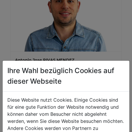
Antonio Jose RIVAS MENDEZ
Zákaznický servis a technická podpora
Ihre Wahl bezüglich Cookies auf
+43 7289 71562-526
dieser Webseite
se05@holzmann-maschinen.at
Diese Website nutzt Cookies. Einige Cookies sind
für eine gute Funktion der Website notwendig und
können daher vom Besucher nicht abgelehnt
werden, wenn Sie diese Website besuchen möchten.
Andere Cookies werden von Partnern zu