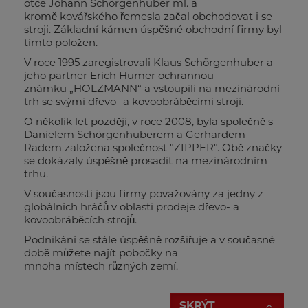
otce Johann Schörgenhuber ml. a
kromě kovářského řemesla začal obchodovat i se
stroji. Základní kámen úspěšné obchodní firmy byl
tímto položen.
V roce 1995 zaregistrovali Klaus Schörgenhuber a
jeho partner Erich Humer ochrannou
známku „HOLZMANN“ a vstoupili na mezinárodní
trh se svými dřevo- a kovoobráběcími stroji.
O několik let později, v roce 2008, byla společně s
Danielem Schörgenhuberem a Gerhardem
Radem založena společnost "ZIPPER". Obě značky
se dokázaly úspěšně prosadit na mezinárodním
trhu.
V současnosti jsou firmy považovány za jedny z
globálních hráčů v oblasti prodeje dřevo- a
kovoobráběcích strojů.
Podnikání se stále úspěšně rozšiřuje a v současné
době můžete najít pobočky na
mnoha místech různých zemí.
SKRÝT