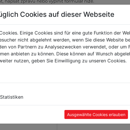
, napsat zprávu nebo vyplnit formulář níže.
áhradní díly použijte reklamační formulář
zde
.
üglich Cookies auf dieser Webseite
zodpovězeny žádné dotazy týkající se stížností nebo
Cookies. Einige Cookies sind für eine gute Funktion der W
sucher nicht abgelehnt werden, wenn Sie diese Website b
en von Partnern zu Analysezwecken verwendet, oder um 
ormen anbieten zu können. Diese können auf Wunsch abgele
weiter nutzen, geben Sie Einwilligung zu unseren Cookies.
Statistiken
Ausgewählte Cookies erlauben