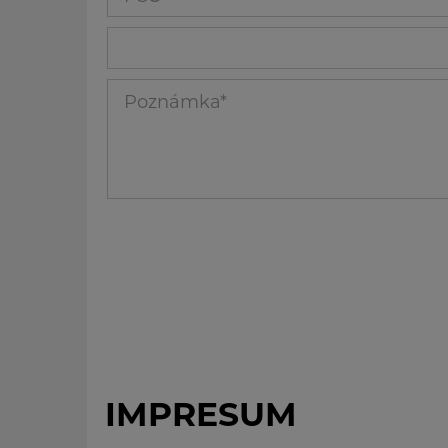
_336
Poznámka_13
IMPRESUM