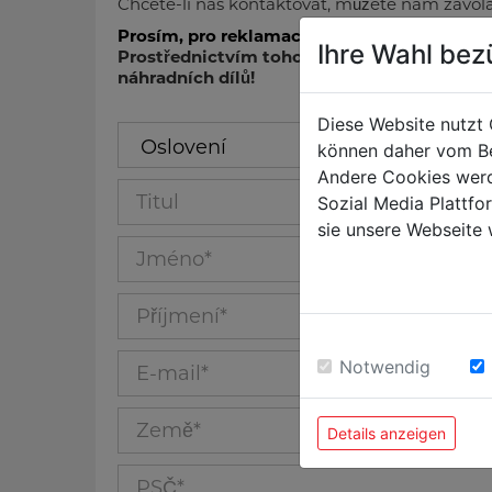
Chcete-li nás kontaktovat, můžete nám zavolat
Prosím, pro reklamace nebo požadavky na n
Ihre Wahl bez
Prostřednictvím tohoto formuláře nebudou 
náhradních dílů!
Diese Website nutzt 
Oslovení
können daher vom Be
Andere Cookies werd
Titul_53
Sozial Media Plattf
sie unsere Webseite 
Jméno_10
Příjmení_11
E-mail_12
Notwendig
Země_40
Details anzeigen
PSČ_39