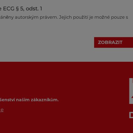
ECG § 5, odst. 1
hráněny autorským právem. Jejich použití je možné pouze s
ZOBRAZIT
ušenství našim zákazníkům.
de
ber