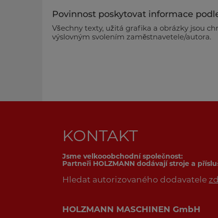
Povinnost poskytovat informace podle 
Všechny texty, užitá grafika a obrázky jsou c
výslovným svolením zaměstnavetele/autora.
HOLZMANN MASCHINEN GmbH
Marktplatz 4
4170 Haslach
Austria
Tel. +43 7289 71562 -0
Email:
info@holzmann-maschinen.at
KONTAKT
Bankovní spojení:
Sparkasse Rohrbach
SWIFT-BIC: SMWRAT21
Jsme velkooobchodní společnost:
IBAN: AT072033400001188531
Partneři HOLZMANN dodávají stroje a přísl
DIČ: ATU 65513349
Hledat autorizovaného dodavatele
z
IČO: 340945s
Sídlo soudu: A-4020 Linz
Vedení podniku: Ing. (FH) Daniel Schörgenhu
HOLZMANN MASCHINEN GmbH