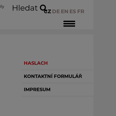
Hledat
íly
CZ
DE
EN
ES
FR
Toggle
navigation
HASLACH
KONTAKTNÍ FORMULÁŘ
IMPRESUM