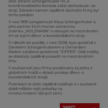
otce Johann Schörgenhuber ml. a
kromě kovářského řemesla začal obchodovat i se
stroji. Základní kámen úspěšné obchodní firmy byl
tímto položen.
V roce 1995 zaregistrovali Klaus Schörgenhuber a
jeho partner Erich Humer ochrannou
známku „HOLZMANN“ a vstoupili na mezinárodní
trh se svými dřevo- a kovoobráběcími stroji.
O několik let později, v roce 2008, byla společně s
Danielem Schörgenhuberem a Gerhardem
Radem založena společnost "ZIPPER". Obě značky
se dokázaly úspěšně prosadit na mezinárodním
trhu.
V současnosti jsou firmy považovány za jedny z
globálních hráčů v oblasti prodeje dřevo- a
kovoobráběcích strojů.
Podnikání se stále úspěšně rozšiřuje a v současné
době můžete najít pobočky na
mnoha místech různých zemí.
SKRÝT