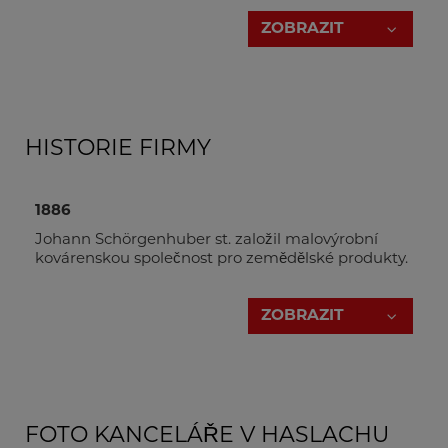
ZOBRAZIT
HISTORIE FIRMY
DI(FH) Daniel Schörgenhuber
Generální ředitel
1886
+43 7289 71 562-502
Johann Schörgenhuber st. založil malovýrobní
ds@holzmann-zipper.at
kovárenskou společnost pro zemědělské produkty.
ZOBRAZIT
1955
Firmu přebírá Johann Schörgenhuber ml..
Sídlo firmy bylo přesunuto na adresu Marktplatz
Obchodní ředitel
v 4170 Haslachu.
FOTO KANCELÁŘE V HASLACHU