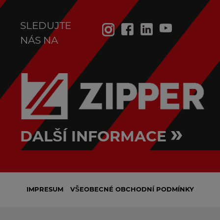
SLEDUJTE
NÁS NA
Robert Lanzerstorfer
Zákaznický servis a technická podpora
+43 7289 71 562-528
se06@holzmann-maschinen.at
»
DALŠÍ INFORMACE
IMPRESUM
VŠEOBECNÉ OBCHODNÍ PODMÍNKY