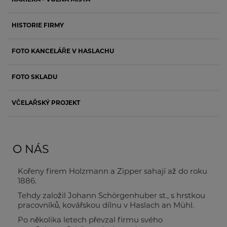
KARIÉRA - VOLNÁ MÍSTA
HISTORIE FIRMY
FOTO KANCELÁŘE V HASLACHU
FOTO SKLADU
VČELAŘSKÝ PROJEKT
O NÁS
Kořeny firem Holzmann a Zipper sahají až do roku
1886.
Tehdy založil Johann Schörgenhuber st., s hrstkou
pracovníků, kovářskou dílnu v Haslach an Mühl.
Po několika letech převzal firmu svého