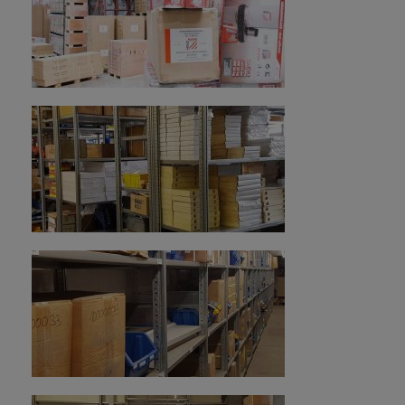
CZ)
+43 7289 71 562-534
ex05@holzmann-maschinen.at
2013
Velké rozšíření skladu a sevisu v Haslachu.
2014
Úplný přechod na nový IT/ERP systém (SAP).
2016
Klaus Schörgenhuber odchází do důchodu a
společnost přebírá Erich Humer s Danielem
Schörgenhuberem.
Martina Kertesova