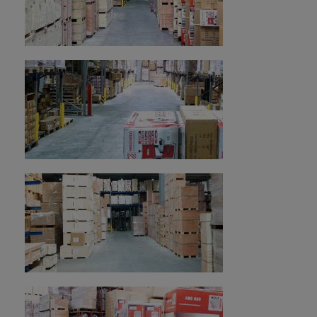
2009
+43 7289 71 562-524
ex04@holzmann-maschinen.at
Zrušení maloobchodního sektoru.
Zaměření na rozšiřování mezinárodního
velkoobchodu se značkami HOLZMANN a ZIPPER.
Vytvoření komplexní sítě prodejců zaměřených na
Evropu.
Otevření pobočky ve Valencii pro lepší podporu
Pyrenejského poloostrova, severní Afriky a Jižní
Ameriky.
2010
Založení mateřské společnosti HOLZMANN
MASCHINEN GmbH Erichem Humerem
a Klausem Schörgenhuberem.
Zahájení a rozšíření podnikání s mnoha známými
a světovými maloobchodními řetězci, zejména v
Jakub Ketko
německy mluvícíh zemích.
Péče o zákazníky/ zpracování objednávek - (nativní