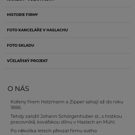
HISTORIE FIRMY
FOTO KANCELÁŘE V HASLACHU
FOTO SKLADU
VČELAŘSKÝ PROJEKT
O NÁS
Kořeny firem Holzmann a Zipper sahají až do roku
1886.
Tehdy založil Johann Schörgenhuber st., s hrstkou
pracovníků, kovářskou dílnu v Haslach an Mühl.
Po několika letech převzal firmu svého