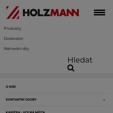
Toggle
naviga
Produkty
Dodavatel
Náhradní díly
Hledat
O NÁS
KONTAKTNÍ OSOBY
KARIÉRA - VOLNÁ MÍSTA