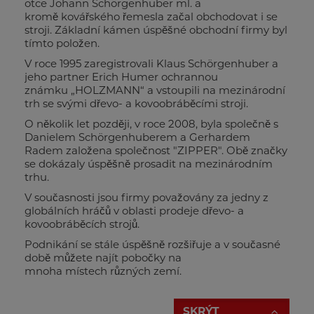
otce Johann Schörgenhuber ml. a
kromě kovářského řemesla začal obchodovat i se
stroji. Základní kámen úspěšné obchodní firmy byl
tímto položen.
V roce 1995 zaregistrovali Klaus Schörgenhuber a
jeho partner Erich Humer ochrannou
známku „HOLZMANN“ a vstoupili na mezinárodní
trh se svými dřevo- a kovoobráběcími stroji.
O několik let později, v roce 2008, byla společně s
Danielem Schörgenhuberem a Gerhardem
Radem založena společnost "ZIPPER". Obě značky
se dokázaly úspěšně prosadit na mezinárodním
trhu.
V současnosti jsou firmy považovány za jedny z
globálních hráčů v oblasti prodeje dřevo- a
kovoobráběcích strojů.
Podnikání se stále úspěšně rozšiřuje a v současné
době můžete najít pobočky na
mnoha místech různých zemí.
SKRÝT