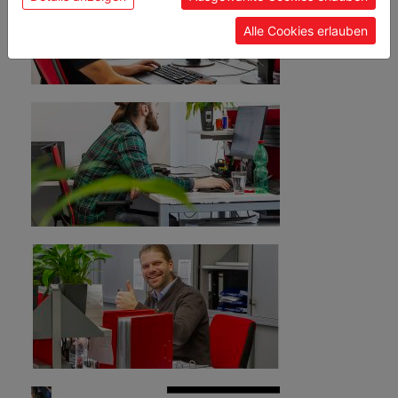
rozšíření podnikání a vývozu strojů do Bulharska,
Itálie a na Dálný východ.
Alle Cookies erlauben
Péče o zákazníky - export
1995
Registrace obchodní známky HOLZMANN
Erichem Humerem a Klausem Schörgenhuberem.
1999
Výstavba nové budovy s halou a prodejnou
v lokalitě Schlüsslberg/Grieskirchen od Christine
a Ericha Humera.
Stefanie Sonnleitner
Péče o zákazníky/ zpracování objednávek - export
2005
+43 7289 71 562-542
ex01@holzmann-maschinen.at
Velké rozšíření skladu v Grieskirchenu.