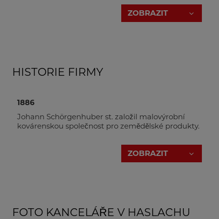
ZOBRAZIT
HISTORIE FIRMY
DI(FH) Daniel Schörgenhuber
1886
Generální ředitel
Johann Schörgenhuber st. založil malovýrobní
+43 7289 71 562-502
kovárenskou společnost pro zemědělské produkty.
ds@holzmann-zipper.at
ZOBRAZIT
1955
Firmu přebírá Johann Schörgenhuber ml..
Sídlo firmy bylo přesunuto na adresu Marktplatz
Obchodní ředitel
v 4170 Haslachu.
FOTO KANCELÁŘE V HASLACHU