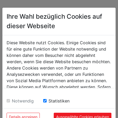
1956
Kancelář v Haslachu
Ihre Wahl bezüglich Cookies auf
Strategická změna na maloobchodní společnost a
servis.
dieser Webseite
Diese Website nutzt Cookies. Einige Cookies sind
1986
für eine gute Funktion der Website notwendig und
können daher vom Besucher nicht abgelehnt
Firmu přebírá Klaus Schörgenhuber.
werden, wenn Sie diese Website besuchen möchten.
Andere Cookies werden von Partnern zu
Analysezwecken verwendet, oder um Funktionen
Ing. Stefan Baier
Ředitel exportu
von Sozial Media Plattformen anbieten zu können.
1989
+43 7289 71 562-503
+43(0)664 514 51 09
Diese können auf Wunsch abgelehnt werden. Sofern
Po pádu železné opony byl díky importu
s.baier@holzmann-maschinen.at
sie unsere Webseite weiter nutzen, geben Sie
dřevoobráběcích strojů z tehdejšího
Československa položen základní kámen pro
Einwilligung zu unseren Cookies.
Notwendig
Statistiken
velkoobchodní společnosti.
Vytvoření obchodního partnerství s Christine a
Erichem Humer z Heiligenbergu. To vedlo k
Details anzeigen
Ausgewählte Cookies erlauben