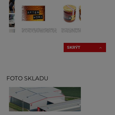
2007
Zahájení prodeje z pobočky v Praze, pro
zlepšení péče a služeb pro naše české a slovenské
zákazníky.
SKRÝT
2008
Založení dceřinné firmy ZIPPER MASCHINEN
GmbH Erichem Humerem, Gerhardem Radem,
Klausem a Danielem Schörgenhuberem.
FOTO SKLADU
Založení dceřinné firmy HOLZMANN CHINA LTD
v Hongkongu pro monitorování a kontrolu kvality
výroby v Číně a na Tchaj-wanu.
Irina Reinthaller
Péče o zákazníky/ zpracování objednávek - (nativní
RU)