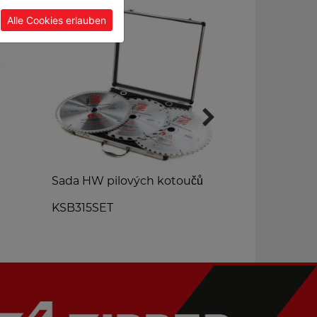
Alle Cookies erlauben
Sada HW pilových kotoučů
Brusný dis
zipem Ø254
KSB315SET
STKTSM250