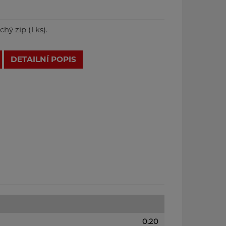
hý zip (1 ks).
DETAILNÍ POPIS
0.20