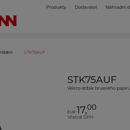
Produkty
Dodavatel
Náhradní d
brábění
STK75AUF
STK75AUF
Velcro držák brusného papír
00
17,
EUR
Včetně DPH