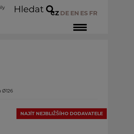
Hledat
íly
CZ
DE
EN
ES
FR
Toggle
navigation
u Ø126
NAJÍT NEJBLIŽŠÍHO DODAVATELE