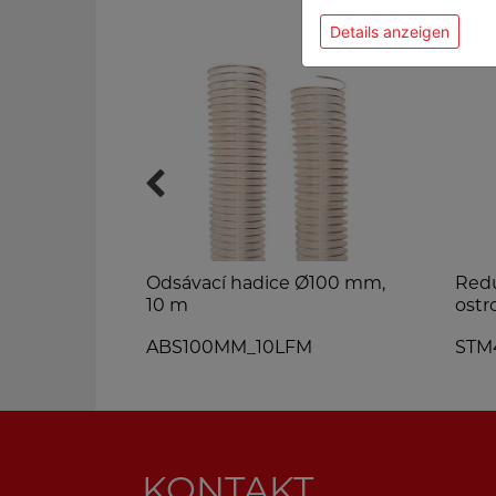
Details anzeigen
Odsávací hadice Ø100 mm,
Redu
10 m
ostr
ABS100MM_10LFM
STM
KONTAKT