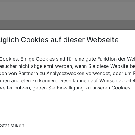
üglich Cookies auf dieser Webseite
Cookies. Einige Cookies sind für eine gute Funktion der W
sucher nicht abgelehnt werden, wenn Sie diese Website b
en von Partnern zu Analysezwecken verwendet, oder um 
ormen anbieten zu können. Diese können auf Wunsch abgele
weiter nutzen, geben Sie Einwilligung zu unseren Cookies.
TY
Statistiken