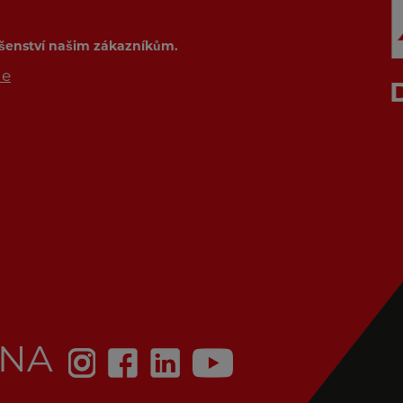
ušenství našim zákazníkům.
de
 NA