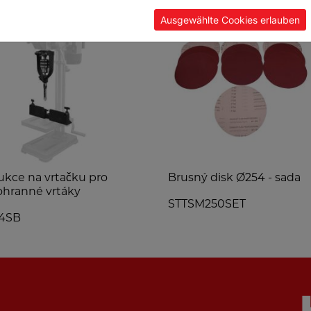
Ausgewählte Cookies erlauben
kce na vrtačku pro
Brusný disk Ø254 - sada
ohranné vrtáky
STTSM250SET
4SB