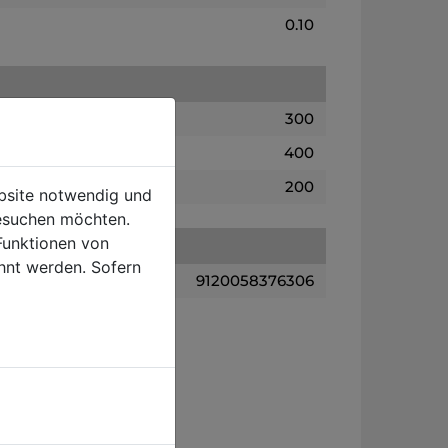
0.10
300
400
200
ebsite notwendig und
esuchen möchten.
Funktionen von
hnt werden. Sofern
9120058376306