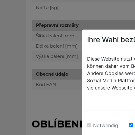
Netto [kg]
Přepravní rozměry
Šířka balení [mm]
Ihre Wahl bez
Délka balení [mm]
Výška balení [mm]
Diese Website nutzt 
können daher vom Be
Andere Cookies werd
Obecné údaje
Sozial Media Plattf
Kód EAN
sie unsere Webseite 
OBLÍBENÉ PRODUK
Notwendig