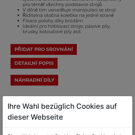
pro téměř všechny podstavce strojů
V dílně tím usnadňuje manipulaci se stroji
Říditelná otočná kolečka na jedné straně
Fixace polohy díky brzdám
Ideální pro hoblovací stroje, pásove pily,
brusky, kotoučové pily atd.
PŘIDAT PRO SROVNÁNÍ
DETAILNÍ POPIS
Technické parametry
Ihre Wahl bezüglich Cookies auf
dieser Webseite
Obecné rozměry
Rozsah
y=500-750mm x=460-730mm