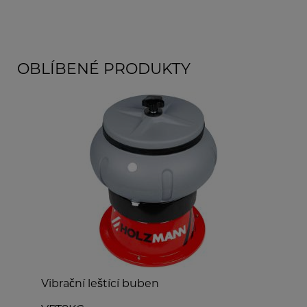
OBLÍBENÉ PRODUKTY
Vibrační leštící buben
O