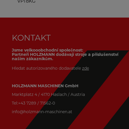
VPT8KG
M
KONTAKT
Jsme velkooobchodní společnost:
Partneři HOLZMANN dodávají stroje a příslušenství
našim zákazníkům.
Hledat autorizovaného dodavatele
zde
HOLZMANN MASCHINEN GmbH
Marktplatz 4 / 4170 Haslach / Austria
Tel:+43 7289 / 71562-0
info@holzmann-maschinen.at