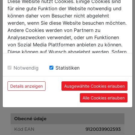
Diese Website nutzt Cookies. Einige Cookies sind
nastavení
für eine gute Funktion der Website notwendig und
Nostnost [kg]
300
können daher vom Besucher nicht abgelehnt
werden, wenn Sie diese Website besuchen möchten.
Andere Cookies werden von Partnern zu
Hmotnost
Analysezwecken verwendet, oder um Funktionen
Netto [kg]
11
von Sozial Media Plattformen anbieten zu können.
Diese können auf Wunsch abgelehnt werden. Sofern
Brutto [kg]
12
sie unsere Webseite weiter nutzen, geben Sie
Einwilligung zu unseren Cookies.
Notwendig
Statistiken
Přepravní rozměry
Výška balení [mm]
160
Details anzeigen
Ausgewählte Cookies erlauben
Šířka balení [mm]
300
Alle Cookies erlauben
Délka balení [mm]
550
Obecné údaje
Kód EAN
9120039902593