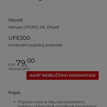
Návod
Manual_UFE300_DE_EN.pdf
UFE300
Univerzální pojízdný podvozek
00
79,
EUR
Včetně DPH
NAJÍT NEJBLIŽŠÍHO DODAVATELE
Popis
Pojízdný vozík je díky teleskopickému
systému univerzálně rozměrově nastavitelný