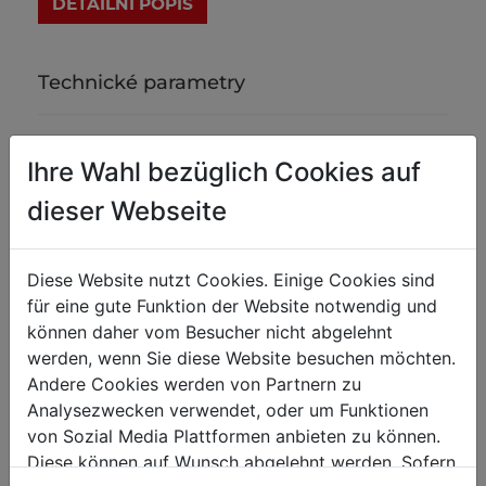
DETAILNÍ POPIS
Technické parametry
Hmotnost
Ihre Wahl bezüglich Cookies auf
Netto [kg]
2.50
dieser Webseite
Brutto [kg]
3
Diese Website nutzt Cookies. Einige Cookies sind
Přepravní rozměry
für eine gute Funktion der Website notwendig und
können daher vom Besucher nicht abgelehnt
Výška balení [mm]
100
werden, wenn Sie diese Website besuchen möchten.
Šířka balení [mm]
200
Andere Cookies werden von Partnern zu
Délka balení [mm]
250
Analysezwecken verwendet, oder um Funktionen
von Sozial Media Plattformen anbieten zu können.
Diese können auf Wunsch abgelehnt werden. Sofern
Obecné údaje