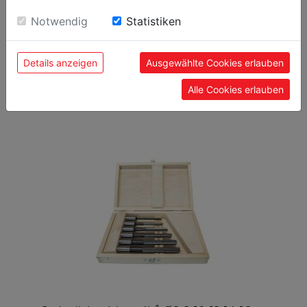
sie unsere Webseite weiter nutzen, geben Sie
Kód EAN
9120039904306
Einwilligung zu unseren Cookies.
Notwendig
Statistiken
Details anzeigen
Ausgewählte Cookies erlauben
Alle Cookies erlauben
OBLÍBENÉ PRODUKTY