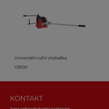
Univerzální ruční ohýbačka
O
UB100
A
KONTAKT
Jsme velkooobchodní společnost: