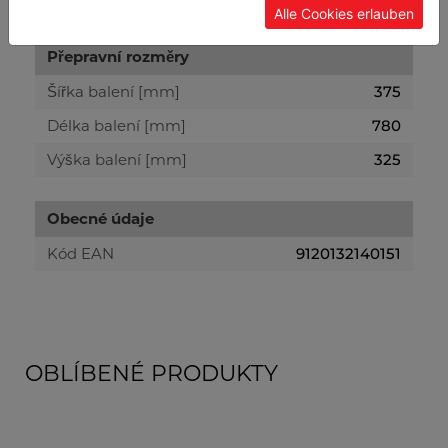
Alle Cookies erlauben
Přepravní rozměry
Šířka balení [mm]
375
Délka balení [mm]
780
Výška balení [mm]
325
Obecné údaje
Kód EAN
9120132140151
OBLÍBENÉ PRODUKTY