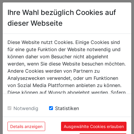
Ihre Wahl bezüglich Cookies auf
PŘIDAT PRO SROVNÁNÍ
dieser Webseite
DETAILNÍ POPIS
Diese Website nutzt Cookies. Einige Cookies sind
für eine gute Funktion der Website notwendig und
können daher vom Besucher nicht abgelehnt
werden, wenn Sie diese Website besuchen möchten.
Technické parametry
Andere Cookies werden von Partnern zu
Analysezwecken verwendet, oder um Funktionen
Obecné rozměry
von Sozial Media Plattformen anbieten zu können.
Diese können auf Wunsch abgelehnt werden. Sofern
Celkové rozměry [mm]
460 x 460 x 885
sie unsere Webseite weiter nutzen, geben Sie
Einwilligung zu unseren Cookies.
Notwendig
Statistiken
Hmotnost
Brutto [kg]
28.70
Details anzeigen
Ausgewählte Cookies erlauben
Netto [kg]
28