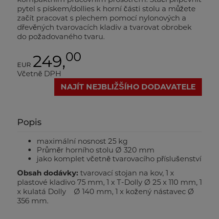
pytel s pískem/dollies k horní části stolu a můžete
začít pracovat s plechem pomocí nylonových a
dřevěných tvarovacích kladiv a tvarovat obrobek
do požadovaného tvaru.
00
249,
EUR
Včetně DPH
NAJÍT NEJBLIŽŠÍHO DODAVATELE
Popis
maximální nosnost 25 kg
Průměr horního stolu Ø 320 mm
jako komplet včetně tvarovacího příslušenství
Obsah dodávky:
tvarovací stojan na kov, 1 x
plastové kladivo 75 mm, 1 x T-Dolly Ø 25 x 110 mm, 1
x kulatá Dolly Ø 140 mm, 1 x kožený nástavec Ø
356 mm.