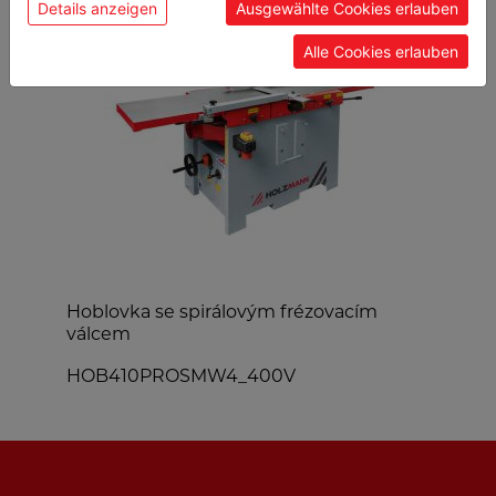
Details anzeigen
Ausgewählte Cookies erlauben
Alle Cookies erlauben
Hoblovka se spirálovým frézovacím
Š
válcem
HOB410PROSMW4_400V