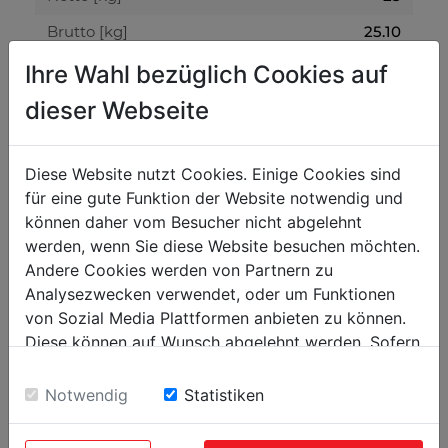
25.10
Brutto [kg]
Ihre Wahl bezüglich Cookies auf
Přepravní rozměry
dieser Webseite
0
Výška balení [mm]
0
Šířka balení [mm]
Diese Website nutzt Cookies. Einige Cookies sind
für eine gute Funktion der Website notwendig und
0
Délka balení [mm]
können daher vom Besucher nicht abgelehnt
werden, wenn Sie diese Website besuchen möchten.
Obecné údaje
Andere Cookies werden von Partnern zu
Analysezwecken verwendet, oder um Funktionen
9120058370328
Kód EAN
von Sozial Media Plattformen anbieten zu können.
Diese können auf Wunsch abgelehnt werden. Sofern
sie unsere Webseite weiter nutzen, geben Sie
Einwilligung zu unseren Cookies.
Notwendig
Statistiken
OBLÍBENÉ PRODUKTY