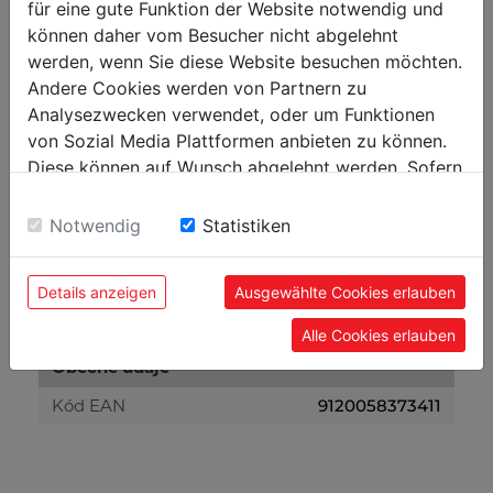
für eine gute Funktion der Website notwendig und
können daher vom Besucher nicht abgelehnt
Hmotnost
werden, wenn Sie diese Website besuchen möchten.
Netto [kg]
0.35
Andere Cookies werden von Partnern zu
Analysezwecken verwendet, oder um Funktionen
Brutto [kg]
0.40
von Sozial Media Plattformen anbieten zu können.
Diese können auf Wunsch abgelehnt werden. Sofern
Přepravní rozměry
sie unsere Webseite weiter nutzen, geben Sie
Einwilligung zu unseren Cookies.
Notwendig
Statistiken
Výška balení [mm]
0,013
Šířka balení [mm]
0,465
Details anzeigen
Ausgewählte Cookies erlauben
Délka balení [mm]
0,405
Alle Cookies erlauben
Obecné údaje
Kód EAN
9120058373411