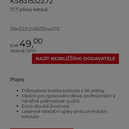
KSB31532Z72
TCT pilový kotouč
315x3,2/2,2x30/25,4xZ72
00
49,
EUR
Včetně DPH
NAJÍT NEJBLIŽŠÍHO DODAVATELE
Popis
Průmyslová kvalita kotouče s SK plátky
Ideální pro zpracování dřeva, profesionální a
náročné průmyslové využití
Extra dlouhá životnost
Laserové dilatační spáry proti prohýbání
kotouče