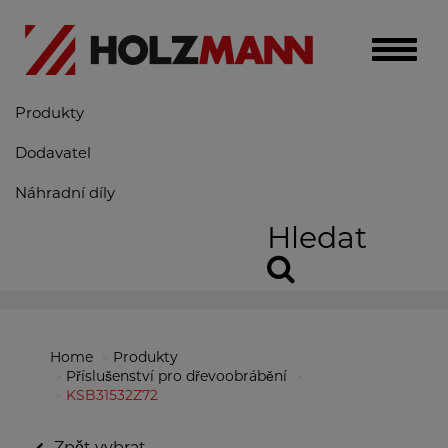
Toggle
naviga
Produkty
Dodavatel
Náhradní díly
Hledat
Home
Produkty
Příslušenství pro dřevoobrábění
KSB31532Z72
Zpět vybrat