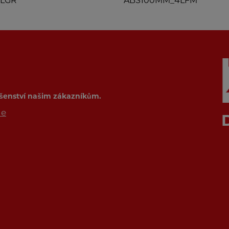
TLGR
ABS100MM_4LFM
ušenství našim zákazníkům.
de