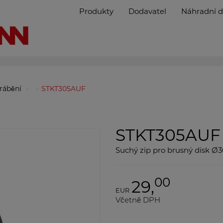
Produkty
Dodavatel
Náhradní d
brábění
STKT305AUF
STKT305AUF
Suchý zip pro brusný disk Ø
00
29,
EUR
Včetně DPH