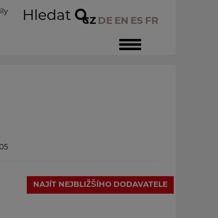
íly
Hledat
CZ
DE
EN
ES
FR
Toggle
navigation
305
NAJÍT NEJBLIŽŠÍHO DODAVATELE