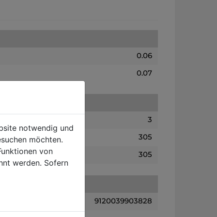
0.06
0.07
3
ebsite notwendig und
305
esuchen möchten.
Funktionen von
305
hnt werden. Sofern
9120039903828