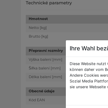
Technické parametry
Hmotnost
Netto [kg]
Brutto [kg]
Ihre Wahl bez
Přepravní rozměry
Výška balení [mm]
Diese Website nutzt 
Šířka balení [mm]
können daher vom Be
Andere Cookies werd
Délka balení [mm]
Sozial Media Plattf
sie unsere Webseite 
Obecné údaje
Kód EAN