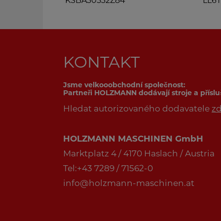
KSBA30532Z84
LL6
KONTAKT
Jsme velkooobchodní společnost:
Partneři HOLZMANN dodávají stroje a přísl
Hledat autorizovaného dodavatele
z
HOLZMANN MASCHINEN GmbH
Marktplatz 4 / 4170 Haslach / Austria
Tel:+43 7289 / 71562-0
info@holzmann-maschinen.at