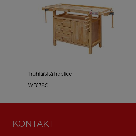
Truhlářská hoblice
O
WB138C
M
KONTAKT