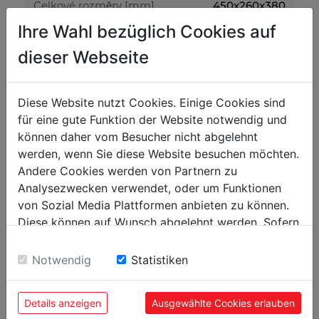
450x260x380
Celkové rozměry [mm]
Ihre Wahl bezüglich Cookies auf
Ostření
dieser Webseite
ø200x40x12
Rozměry brusného kotouče [mm]
ø200x30x12,5mm
Diese Website nutzt Cookies. Einige Cookies sind
Rozměry obtahovacího
kotouče [mm]
für eine gute Funktion der Website notwendig und
können daher vom Besucher nicht abgelehnt
30-150
Otáčky brusného kotouče [ot/min]
werden, wenn Sie diese Website besuchen möchten.
Andere Cookies werden von Partnern zu
Hlasitost a vibrace
Analysezwecken verwendet, oder um Funktionen
von Sozial Media Plattformen anbieten zu können.
91,5
Hladina akustického výkonu [dB(A)]
Diese können auf Wunsch abgelehnt werden. Sofern
78,5
Hladina akustického tlaku [dB(A)]
sie unsere Webseite weiter nutzen, geben Sie
Einwilligung zu unseren Cookies.
Notwendig
Statistiken
Hmotnost
8.70
Brutto [kg]
Details anzeigen
Ausgewählte Cookies erlauben