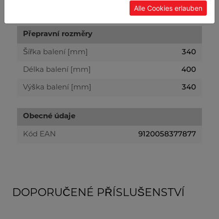
7.80
Netto [kg]
Alle Cookies erlauben
Přepravní rozměry
340
Šířka balení [mm]
400
Délka balení [mm]
340
Výška balení [mm]
Obecné údaje
9120058377877
Kód EAN
DOPORUČENÉ PŘÍSLUŠENSTVÍ