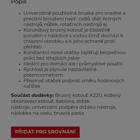
Popis
Univerzálně použitelná bruska pro snadné a
precizní broušení např.: nožů, dlát, řezných
nástrojů, nůžek, rotačních nástrojů aj.
Korundový brusný kotouč je částečně
ponořen v nádobce s vodou čímž dochází k
chlazení obrobku a k jeho ochraně proti
přehřátí
Konstantní nízké otáčky zajišťují bezpečnou
práci bez létajících jisker
Ideální pro domácí ale i průmyslové použití
Rychlost je plynule nastavitelná
potenciometrem
Přepínač otáček po/proti směru hodinových
ručiček
Součást dodávky:
Brusný kotouč K220, kožený
obtahovací kotouč, šablona, držák
nástroje, univerzální podpěra držáku nástroje,
nádobka na vodu, brusná pasta
PŘIDAT PRO SROVNÁNÍ