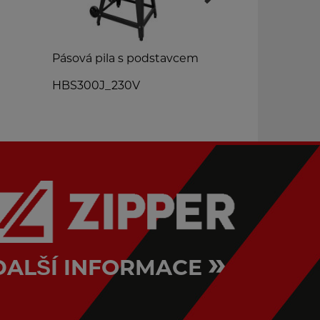
Pásová pila s podstavcem
Mobilní pří
motorovou 
HBS300J_230V
MOBAS2
»
DALŠÍ INFORMACE