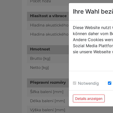
Počet nožů
Ihre Wahl bez
Hlasitost a vibrace
Hladina akustického výkonu [dB(A)]
Diese Website nutzt 
können daher vom Be
Hladina akustického tlaku [dB(A)]
Andere Cookies werd
Sozial Media Plattf
Hmotnost
sie unsere Webseite 
Brutto [kg]
Netto [kg]
Notwendig
Přepravní rozměry
Šířka balení [mm]
Details anzeigen
Délka balení [mm]
Výška balení [mm]