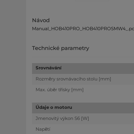
Návod
Manual_HOB410PRO_HOB410PROSMW4_.pd
Technické parametry
Srovnávání
Rozměry srovnávacího stolu [mm]
Max. úběr třísky [mm]
Údaje o motoru
Jmenovitý výkon S6 [W]
Napětí