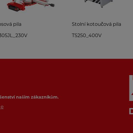
sová pila
Stolní kotoučová pila
305JL_230V
TS250_400V
ušenství našim zákazníkům.
de