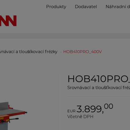
Produkty
Dodavatel
Náhradní d
vnávací a tloušťkovací frézky
HOB410PRO_400V
HOB410PRO
Srovnávací a tloušťkovací fré
00
3.899,
EUR
Včetně DPH