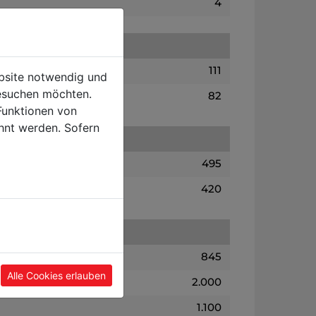
4
111
ebsite notwendig und
esuchen möchten.
82
Funktionen von
hnt werden. Sofern
495
420
845
Alle Cookies erlauben
2.000
1.100