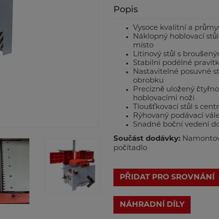
Popis
Vysoce kvalitní a průmys
Náklopný hoblovací stůl,
místo
Litinový stůl s brouše
Stabilní podélné prav
Nastavitelné posuvné sto
obrobku
Precizně uložený čtyřn
hoblovacími noži
Tloušťkovací stůl s ce
Rýhovaný podávací válec
Snadné boční vedení d
Součást dodávky:
Namontova
počítadlo
PŘIDAT PRO SROVNÁNÍ