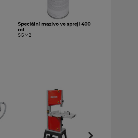
Speciální mazivo ve spreji 400
Speciální tek
ml
SGM3
SGM2