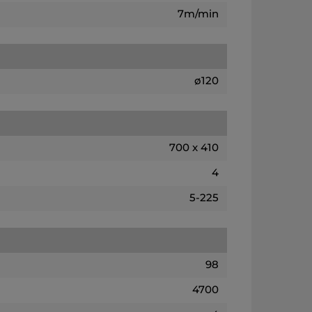
7m/min
ø120
700 x 410
4
5-225
98
4700