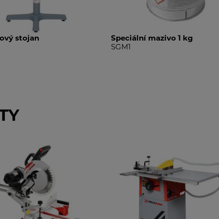
ový stojan
Speciální mazivo 1 kg
SGM1
TY