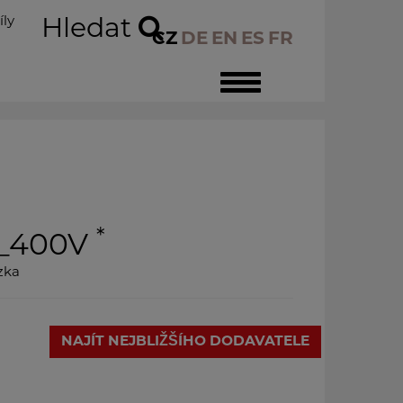
íly
Hledat
CZ
DE
EN
ES
FR
Toggle
navigation
*
_400V
zka
NAJÍT NEJBLIŽŠÍHO DODAVATELE