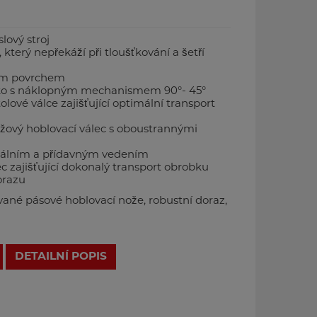
lový stroj
 který nepřekáží při tloušťkování a šetří
ným povrchem
ítko s náklopným mechanismem 90°- 45°
lové válce zajišťující optimální transport
ožový hoblovací válec s oboustrannými
ntrálním a přídavným vedením
 zajišťující dokonalý transport obrobku
orazu
né pásové hoblovací nože, robustní doraz,
DETAILNÍ POPIS