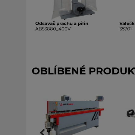
in
Odsavač prachu a pilin
Válečk
ABS3880_400V
S5701
OBLÍBENÉ PRODUK