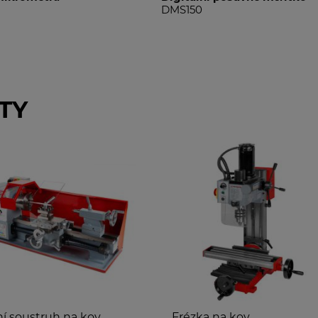
DMS150
I160
TY
kov
Frézka na kov
Sloup