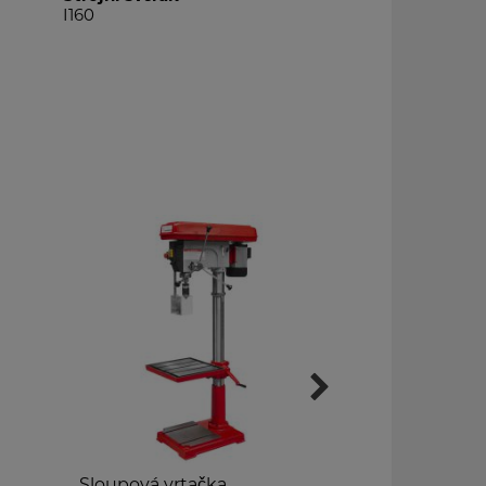
KSM5L
ová vrtačka
Soustruh na kov