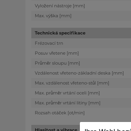
Vyložení nástroje [mm]
Max. výška [mm]
Technická specifikace
Frézovací trn
Posuv vřetene [mm]
Průměr sloupu [mm]
Vzdálenost vřeteno-základní deska [mm]
Max. vzdálenost vřeteno-stůl [mm]
Max. průměr vrtání oceli [mm]
Max. průměr vrtání litiny [mm]
Rozsah otáček [ot/min]
Hlasitost a vibrace