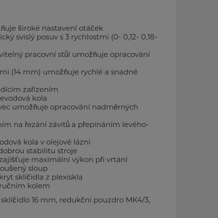
uje široké nastavení otáček
ý svislý posuv s 3 rychlostmi (0- 0,12- 0,18-
vitelný pracovní stůl umožňuje opracování
kami (14 mm) umožňuje rychlé a snadné
adícím zařízením
řevodová kola
tavec umožňuje opracování nadměrných
ím na řezání závitů a přepínáním levého-
dová kola v olejové lázni
dobrou stabilitu stroje
zajišťuje maximální výkon při vrtání
roušený sloup
yt sklíčidla z plexiskla
 ručním kolem
sklíčidlo 16 mm, redukční pouzdro MK4/3,