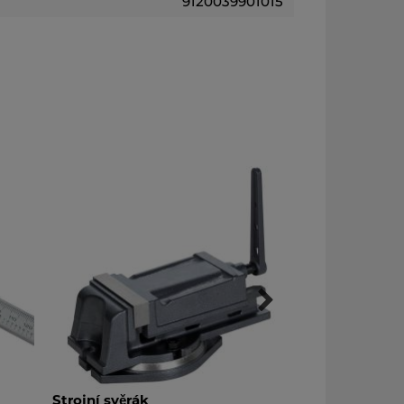
9120039901015
věrák
Chladící a mazací emulze 1:15, 5