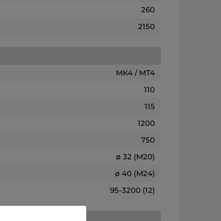
260
2150
MK4 / MT4
110
115
1200
750
ø 32 (M20)
ø 40 (M24)
95-3200 (12)