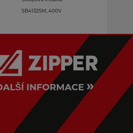
32SM_400V
ED750FD_230V
»
DALŠÍ INFORMACE