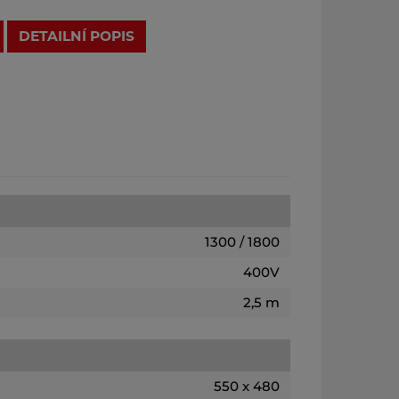
DETAILNÍ POPIS
1300 / 1800
400V
2,5 m
550 x 480