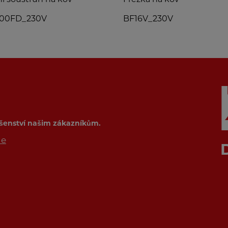
BF16V_230V
SB41
ušenství našim zákazníkům.
de