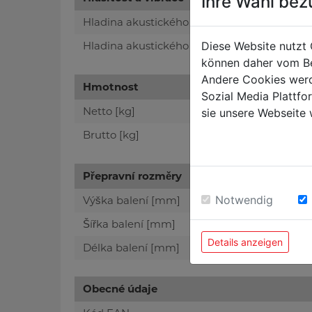
Ihre Wahl bez
Hladina akustického výkonu [dB(A)]
Hladina akustického tlaku [dB(A)]
Diese Website nutzt 
können daher vom Be
Andere Cookies werd
Hmotnost
Sozial Media Plattf
Netto [kg]
sie unsere Webseite 
Brutto [kg]
Přepravní rozměry
Notwendig
Výška balení [mm]
Šířka balení [mm]
Details anzeigen
Délka balení [mm]
Obecné údaje