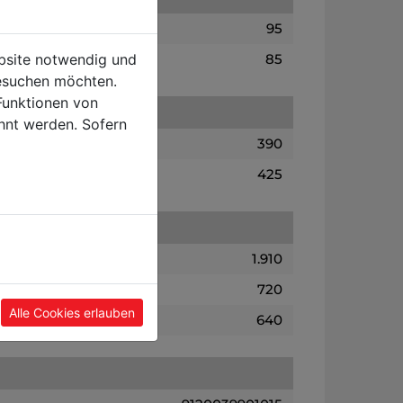
95
ebsite notwendig und
85
esuchen möchten.
Funktionen von
hnt werden. Sofern
390
425
1.910
720
Alle Cookies erlauben
640