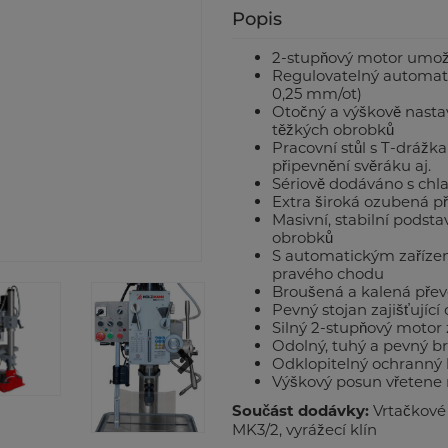
Popis
2-stupňový motor umožň
Regulovatelný automatick
0,25 mm/ot)
Otočný a výškově nasta
těžkých obrobků
Pracovní stůl s T-dráž
připevnění svěráku aj.
Sériově dodáváno s chl
Extra široká ozubená p
Masivní, stabilní pods
obrobků
S automatickým zařízen
pravého chodu
Broušená a kalená převo
Pevný stojan zajišťující 
Silný 2-stupňový motor 
Odolný, tuhý a pevný b
Odklopitelný ochranný kr
Výškový posun vřetene
Součást dodávky:
Vrtačkové 
MK3/2, vyrážecí klín