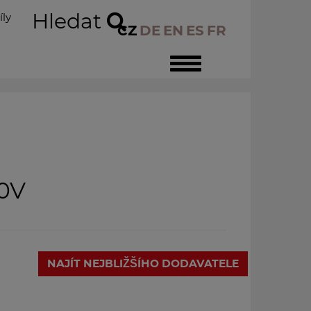
Hledat
íly
CZ
DE
EN
ES
FR
Toggle
navigation
0V
NAJÍT NEJBLIŽŠÍHO DODAVATELE