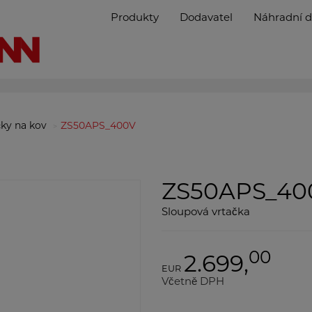
Produkty
Dodavatel
Náhradní d
čky na kov
ZS50APS_400V
ZS50APS_40
Sloupová vrtačka
00
2.699,
EUR
Včetně DPH