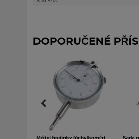
Kód EAN
DOPORUČENÉ PŘÍS
ěřící hodinky (úchylkoměr)
Sada mikrometrů