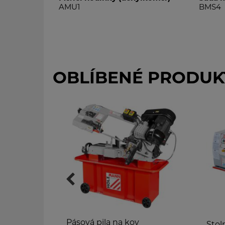
MU1
BMS4
OBLÍBENÉ PRODUK
Pásová pila na kov
Stolní soustruh na 