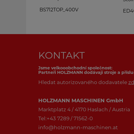
BS712TOP_400V
ED400FD_230V
KONTAKT
Jsme velkooobchodní společnost:
Partneři HOLZMANN dodávají stroje a přísl
Hledat autorizovaného dodavatele
z
HOLZMANN MASCHINEN GmbH
Marktplatz 4 / 4170 Haslach / Austria
Tel:+43 7289 / 71562-0
info@holzmann-maschinen.at