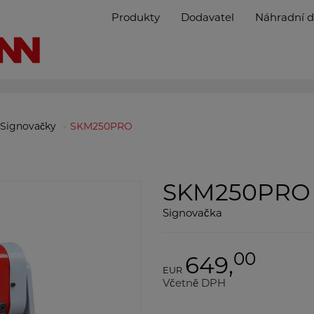
Produkty
Dodavatel
Náhradní d
Signovačky
SKM250PRO
SKM250PRO
Signovačka
00
649,
EUR
Včetně DPH