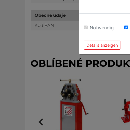
Obecné údaje
Kód EAN
Notwendig
Details anzeigen
OBLÍBENÉ PRODUK