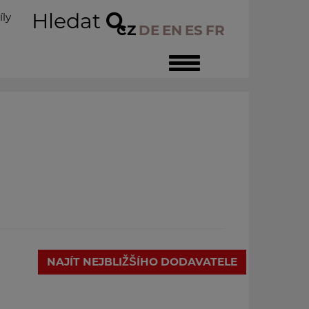
Hledat
íly
CZ
DE
EN
ES
FR
Toggle
navigation
NAJÍT NEJBLIŽŠÍHO DODAVATELE