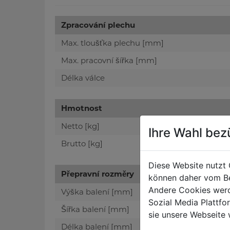
Zpracování plechu
Max. tloušťka plechu [mm]
Max. pracovní šířka [mm]
Délka válce
Hmotnost
Netto [kg]
Ihre Wahl bez
Brutto [kg]
Diese Website nutzt 
Přepravní rozměry
können daher vom Be
Andere Cookies werd
Výška balení [mm]
Sozial Media Plattf
Šířka balení [mm]
sie unsere Webseite 
Délka balení [mm]