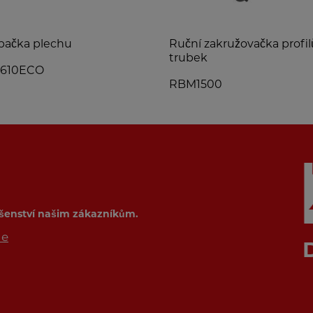
bačka plechu
Ruční zakružovačka profil
trubek
610ECO
RBM1500
ušenství našim zákazníkům.
de