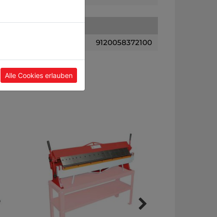
9120058372100
Alle Cookies erlauben