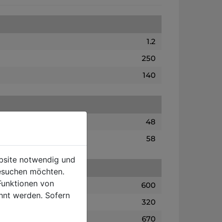
1.2
250
140
48
58
ebsite notwendig und
esuchen möchten.
Funktionen von
600
hnt werden. Sofern
320
670