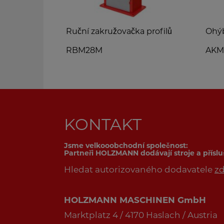
 na plech
Ruční zakružovačka profilů
Ohý
RBM28M
AKM
KONTAKT
Jsme velkooobchodní společnost:
Partneři HOLZMANN dodávají stroje a přísl
Hledat autorizovaného dodavatele
z
HOLZMANN MASCHINEN GmbH
Marktplatz 4 / 4170 Haslach / Austria