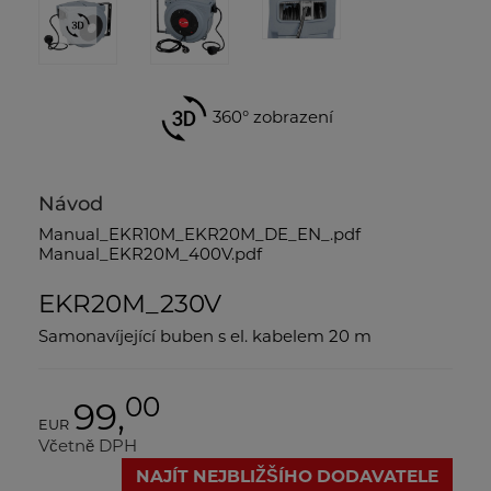
360° zobrazení
Návod
Manual_EKR10M_EKR20M_DE_EN_.pdf
Manual_EKR20M_400V.pdf
EKR20M_230V
Samonavíjející buben s el. kabelem 20 m
00
99,
EUR
Včetně DPH
NAJÍT NEJBLIŽŠÍHO DODAVATELE