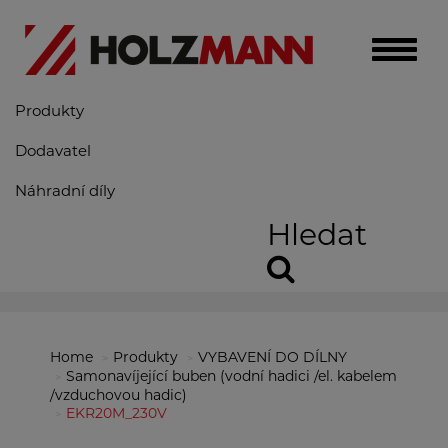
Toggle
naviga
Produkty
Dodavatel
Náhradní díly
Hledat
Home
Produkty
VYBAVENÍ DO DÍLNY
Samonavíjející buben (vodní hadici /el. kabelem
/vzduchovou hadic)
EKR20M_230V