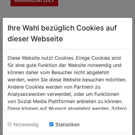
Technické parametry
Ihre Wahl bezüglich Cookies auf
dieser Webseite
Údaje o motoru
IP20
Třída ochrany
Diese Website nutzt Cookies. Einige Cookies sind
für eine gute Funktion der Website notwendig und
können daher vom Besucher nicht abgelehnt
Obecné rozměry
werden, wenn Sie diese Website besuchen möchten.
450 x 185 x 310
Celkové rozměry [mm]
Andere Cookies werden von Partnern zu
Analysezwecken verwendet, oder um Funktionen
von Sozial Media Plattformen anbieten zu können.
Samonavíjející bubny
Diese können auf Wunsch abgelehnt werden. Sofern
H05VV-F3G1.5
Materiál kabelu
sie unsere Webseite weiter nutzen, geben Sie
20 + 2
Einwilligung zu unseren Cookies.
Délka kabelu [m]
Notwendig
Statistiken