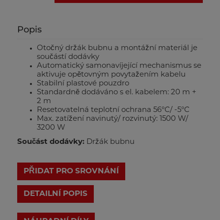
Popis
Otočný držák bubnu a montážní materiál je
součástí dodávky
Automatický samonavíjející mechanismus se
aktivuje opětovným povytažením kabelu
Stabilní plastové pouzdro
Standardně dodáváno s el. kabelem: 20 m +
2 m
Resetovatelná teplotní ochrana 56°C/ -5°C
Max. zatížení navinutý/ rozvinutý: 1500 W/
3200 W
Součást dodávky:
Držák bubnu
PŘIDAT PRO SROVNÁNÍ
DETAILNÍ POPIS