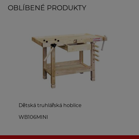
OBLÍBENÉ PRODUKTY
Dětská truhlářská hoblice
V
WB106MINI