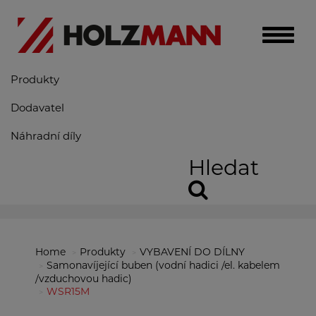
Toggle
naviga
Produkty
Dodavatel
Náhradní díly
Hledat
Home
Produkty
VYBAVENÍ DO DÍLNY
Samonavíjející buben (vodní hadici /el. kabelem
/vzduchovou hadic)
WSR15M