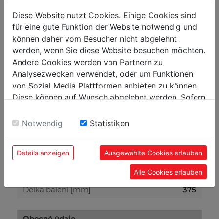
Vnitřní průměr hadice [mm]
(1/2")
Diese Website nutzt Cookies. Einige Cookies sind
für eine gute Funktion der Website notwendig und
Max. tlak [bar]
8 bar
können daher vom Besucher nicht abgelehnt
Rychlospojka
(1/2")
werden, wenn Sie diese Website besuchen möchten.
Andere Cookies werden von Partnern zu
Analysezwecken verwendet, oder um Funktionen
Hmotnost
von Sozial Media Plattformen anbieten zu können.
Netto [kg]
5
Diese können auf Wunsch abgelehnt werden. Sofern
sie unsere Webseite weiter nutzen, geben Sie
Brutto [kg]
5.50
Einwilligung zu unseren Cookies.
Notwendig
Statistiken
Přepravní rozměry
Details anzeigen
Ausgewählte Cookies erlauben
Výška balení [mm]
340
Alle Cookies erlauben
Šířka balení [mm]
190
Délka balení [mm]
375
Obecné údaje