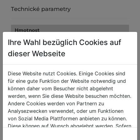
Technické parametry
Hmotnost
Ihre Wahl bezüglich Cookies auf
Brutto [kg]
0.22
Netto [kg]
0.20
dieser Webseite
Přepravní rozměry
Diese Website nutzt Cookies. Einige Cookies sind
für eine gute Funktion der Website notwendig und
Šířka balení [mm]
0
können daher vom Besucher nicht abgelehnt
Délka balení [mm]
0
werden, wenn Sie diese Website besuchen möchten.
Výška balení [mm]
0
Andere Cookies werden von Partnern zu
Analysezwecken verwendet, oder um Funktionen
von Sozial Media Plattformen anbieten zu können.
Obecné údaje
Diese können auf Wunsch abgelehnt werden. Sofern
Kód EAN
9120058370205
sie unsere Webseite weiter nutzen, geben Sie