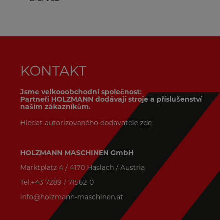
KONTAKT
Jsme velkooobchodní společnost:
Partneři HOLZMANN dodávají stroje a příslušenství
našim zákazníkům.
Hledat autorizovaného dodavatele
zde
HOLZMANN MASCHINEN GmbH
Marktplatz 4 / 4170 Haslach / Austria
Tel:+43 7289 / 71562-0
info@holzmann-maschinen.at