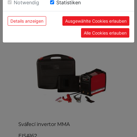
Einwilligung zu unseren Cookies.
Notwendig
Statistiken
Details anzeigen
Ausgewählte Cookies erlauben
OBLÍBENÉ PRODUKTY
Alle Cookies erlauben
 -
Svářecí invertor MMA
S
EISA162
T