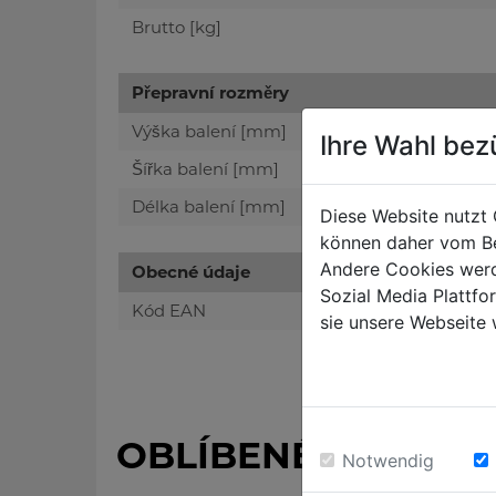
Brutto [kg]
Přepravní rozměry
Výška balení [mm]
Ihre Wahl bez
Šířka balení [mm]
Délka balení [mm]
Diese Website nutzt 
können daher vom Be
Andere Cookies werd
Obecné údaje
Sozial Media Plattf
Kód EAN
sie unsere Webseite 
OBLÍBENÉ PRODUK
Notwendig