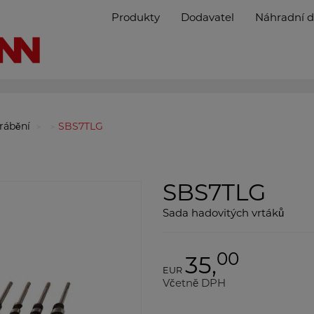
Produkty
Dodavatel
Náhradní d
brábění
SBS7TLG
SBS7TLG
Sada hadovitých vrtáků
00
35,
EUR
Včetně DPH