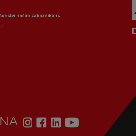
ušenství našim zákazníkům.
de
 NA