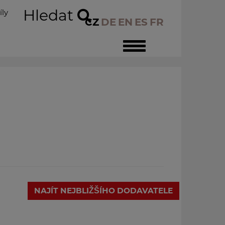
Hledat
íly
CZ
DE
EN
ES
FR
Toggle
navigation
NAJÍT NEJBLIŽŠÍHO DODAVATELE