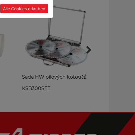
Alle Cookies erlauben
Sada HW pilových kotoučů
TCT pilový k
hliníku
KSB300SET
KSBA30532