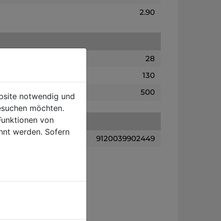
2.90
28
130
500
ebsite notwendig und
esuchen möchten.
Funktionen von
hnt werden. Sofern
9120039902449