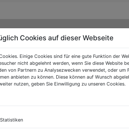
üglich Cookies auf dieser Webseite
Cookies. Einige Cookies sind für eine gute Funktion der W
sucher nicht abgelehnt werden, wenn Sie diese Website b
en von Partnern zu Analysezwecken verwendet, oder um 
ormen anbieten zu können. Diese können auf Wunsch abgele
weiter nutzen, geben Sie Einwilligung zu unseren Cookies.
TY
Statistiken