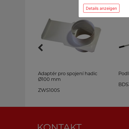
Details anzeigen
 kotoučů
Adaptér pro spojení hadic
Podl
Ø100 mm
BDS
ZWS100S
KONTAKT