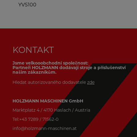
YVS100
KONTAKT
Jsme velkooobchodní společnost:
Partneři HOLZMANN dodávají stroje a příslušenství
našim zákazníkům.
Hledat autorizovaného dodavatele
zde
HOLZMANN MASCHINEN GmbH
Marktplatz 4 / 4170 Haslach / Austria
Tel:+43 7289 / 71562-0
info@holzmann-maschinen.at