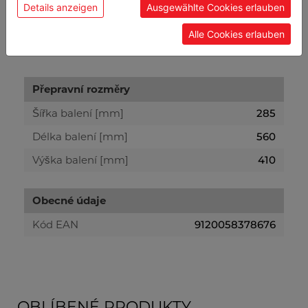
Hmotnost
Details anzeigen
Ausgewählte Cookies erlauben
Brutto [kg]
38.10
Alle Cookies erlauben
Netto [kg]
36.50
Přepravní rozměry
Šířka balení [mm]
285
Délka balení [mm]
560
Výška balení [mm]
410
Obecné údaje
Kód EAN
9120058378676
OBLÍBENÉ PRODUKTY