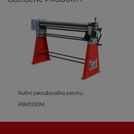
Ruční zakružovačka plechu
O
RBM1250M
A