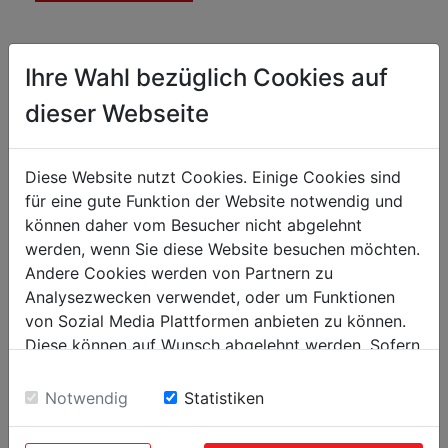
Technické parametry
Ihre Wahl bezüglich Cookies auf
dieser Webseite
Obecné rozměry
Celkové rozměry [mm]
490 x 330 x 330
Diese Website nutzt Cookies. Einige Cookies sind
für eine gute Funktion der Website notwendig und
Zpracování plechu
können daher vom Besucher nicht abgelehnt
werden, wenn Sie diese Website besuchen möchten.
Max. Ø kruhové oceli [mm]
38
Andere Cookies werden von Partnern zu
Max. rozměry čtyřstranné oceli DxV
40 x 40
Analysezwecken verwendet, oder um Funktionen
[mm]
von Sozial Media Plattformen anbieten zu können.
Max. tloušťka stěny profilového materiálu
2
Diese können auf Wunsch abgelehnt werden. Sofern
[mm]
sie unsere Webseite weiter nutzen, geben Sie
Max. úhel ohybu
0-360°
Einwilligung zu unseren Cookies.
Notwendig
Statistiken