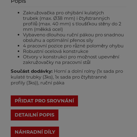
Popis
Zakružovačka pro ohýbání kulatých
trubek (max. Ø38 mm) i čtyřstranných
profilů (max. 40 mm) s tloušťkou stěny do 2
mm (měkká ocel)
Vybaveno dlouhou ruční pákou pro snadnou
obsluhu a optimální přenos síly
4 pracovní pozice pro různé poloměry ohybu
Robustní ocelová konstrukce
Otvory v konstrukci pro možnost upevnění
zakružovačky na pracovní stůl
Součást dodávky:
Horní a dolní rolny (1x sada pro
kulaté trubky (3ks), 1x sada pro čtyřstranné
profily (3ks)), ruční páka
PŘIDAT PRO SROVNÁNÍ
DETAILNÍ POPIS