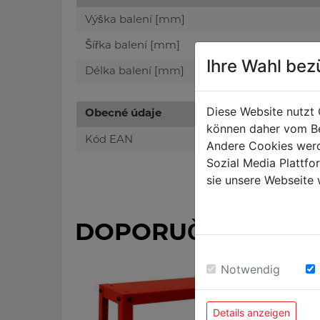
Výška balení [mm]
Šířka balení [mm]
Ihre Wahl bez
Délka balení [mm]
Diese Website nutzt 
Obecné údaje
können daher vom Be
Kód EAN
Andere Cookies werd
Sozial Media Plattf
sie unsere Webseite 
DOPORUČENÉ PŘÍS
Notwendig
Details anzeigen