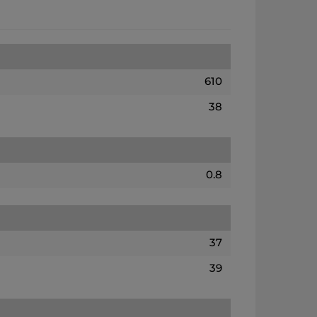
610
38
0.8
37
39