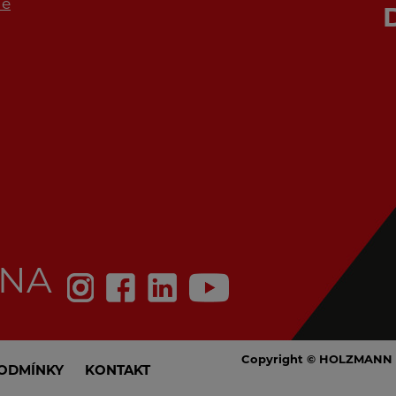
de
 NA
Copyright © HOLZMANN 
ODMÍNKY
KONTAKT