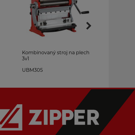
Kombinovaný stroj na plech
Ruční zakru
3v1
BBM310S
UBM305