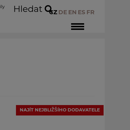
íly
Hledat
CZ
DE
EN
ES
FR
Toggle
navigation
NAJÍT NEJBLIŽŠÍHO DODAVATELE