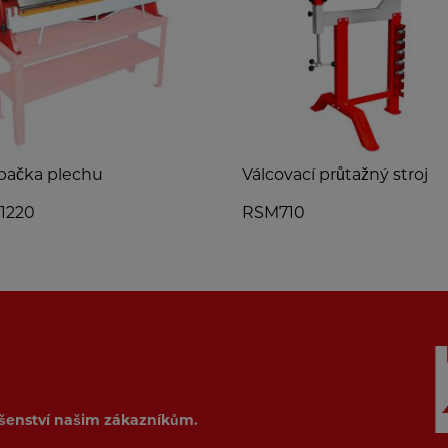
bačka plechu
Válcovací průtažný stroj
1220
RSM710
ušenství našim zákazníkům.