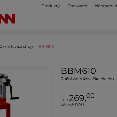
Produkty
Dodavatel
Náhradní d
Zakružovací stroje
BBM610
BBM610
Ruční zakružovačka plechu
00
269,
EUR
Včetně DPH