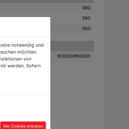
380
280
950
ebsite notwendig und
esuchen möchten.
9120039905501
Funktionen von
hnt werden. Sofern
Alle Cookies erlauben