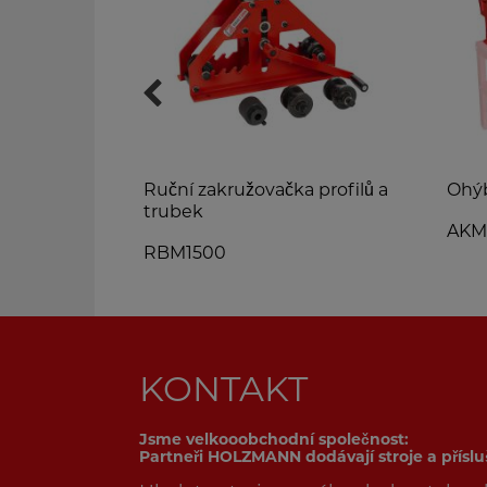
ilů
Ruční zakružovačka profilů a
Ohý
trubek
AKM
RBM1500
KONTAKT
Jsme velkooobchodní společnost:
Partneři HOLZMANN dodávají stroje a přísl