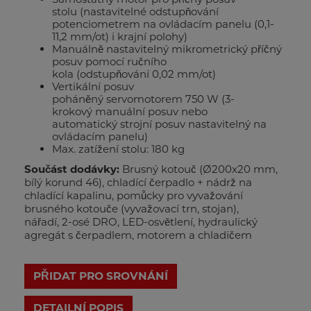
stolu (nastavitelné odstupňování
potenciometrem na ovládacím panelu (0,1-
11,2 mm/ot) i krajní polohy)
Manuálně nastavitelný mikrometrický příčný
posuv pomocí ručního
kola (odstupňování 0,02 mm/ot)
Vertikální posuv
poháněný servomotorem 750 W (3-
krokový manuální posuv nebo
automatický strojní posuv nastavitelný na
ovládacím panelu)
Max. zatížení stolu: 180 kg
Součást dodávky:
Brusný kotouč (Ø200x20 mm,
bílý korund 46), chladící čerpadlo + nádrž na
chladící kapalinu, pomůcky pro vyvažování
brusného kotouče (vyvažovací trn, stojan),
nářadí, 2-osé DRO, LED-osvětlení, hydraulický
agregát s čerpadlem, motorem a chladičem
PŘIDAT PRO SROVNÁNÍ
DETAILNÍ POPIS