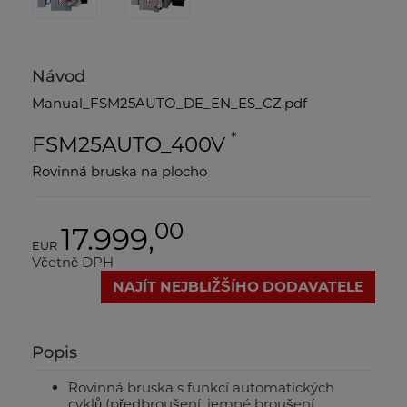
Návod
Manual_FSM25AUTO_DE_EN_ES_CZ.pdf
*
FSM25AUTO_400V
Rovinná bruska na plocho
00
17.999,
EUR
Včetně DPH
NAJÍT NEJBLIŽŠÍHO DODAVATELE
Popis
Rovinná bruska s funkcí automatických
cyklů (předbroušení, jemné broušení,