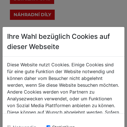
Technické parametry
Ihre Wahl bezüglich Cookies auf
dieser Webseite
Údaje o motoru
Jmenovitý výkon S1
2200 (1500 / 750 / 40 /40)
Diese Website nutzt Cookies. Einige Cookies sind
[W]
für eine gute Funktion der Website notwendig und
können daher vom Besucher nicht abgelehnt
Napětí
400V / 50Hz
werden, wenn Sie diese Website besuchen möchten.
Počet otáček [ot/min]
2840
Andere Cookies werden von Partnern zu
Analysezwecken verwendet, oder um Funktionen
von Sozial Media Plattformen anbieten zu können.
Obecné rozměry
Diese können auf Wunsch abgelehnt werden. Sofern
Vyložení nástroje [mm]
450
sie unsere Webseite weiter nutzen, geben Sie
Rozměry stolu [mm]
250 x 510
Einwilligung zu unseren Cookies.