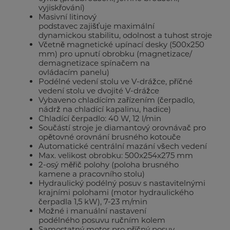
vyjiskřování)
Masivní litinový
podstavec zajišťuje maximální
dynamickou stabilitu, odolnost a tuhost stroje
Včetně magnetické upínací desky (500x250
mm) pro upnutí obrobku (magnetizace/
demagnetizace spínačem na
ovládacím panelu)
Podélné vedení stolu ve V-drážce, příčné
vedení stolu ve dvojité V-drážce
Vybaveno chladícím zařízením (čerpadlo,
nádrž na chladící kapalinu, hadice)
Chladící čerpadlo: 40 W, 12 l/min
Součástí stroje je diamantový orovnávač pro
opětovné orovnání brusného kotouče
Automatické centrální mazání všech vedení
Max. velikost obrobku: 500x254x275 mm
2-osý měřič polohy (poloha brusného
kamene a pracovního stolu)
Hydraulický podélný posuv s nastavitelnými
krajními polohami (motor hydraulického
čerpadla 1,5 kW), 7-23 m/min
Možné i manuální nastavení
podélného posuvu ručním kolem
Samostatný motor pro příčný posuv