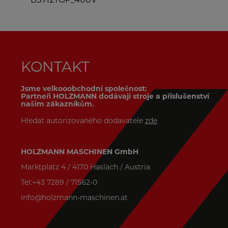
BS115_230V
KONTAKT
Jsme velkooobchodní společnost:
Partneři HOLZMANN dodávají stroje a příslušenství
našim zákazníkům.
Hledat autorizovaného dodavatele
zde
HOLZMANN MASCHINEN GmbH
Marktplatz 4 / 4170 Haslach / Austria
Tel:+43 7289 / 71562-0
info@holzmann-maschinen.at