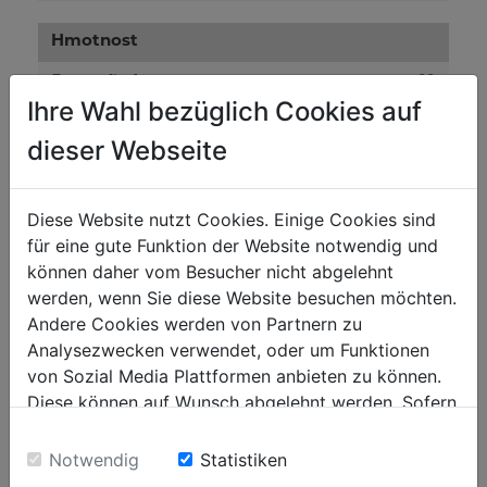
Hmotnost
19
Brutto [kg]
Ihre Wahl bezüglich Cookies auf
18
Netto [kg]
dieser Webseite
Přepravní rozměry
Diese Website nutzt Cookies. Einige Cookies sind
440
Šířka balení [mm]
für eine gute Funktion der Website notwendig und
1.030
Délka balení [mm]
können daher vom Besucher nicht abgelehnt
werden, wenn Sie diese Website besuchen möchten.
730
Výška balení [mm]
Andere Cookies werden von Partnern zu
Analysezwecken verwendet, oder um Funktionen
Obecné údaje
von Sozial Media Plattformen anbieten zu können.
Diese können auf Wunsch abgelehnt werden. Sofern
9120058375620
Kód EAN
sie unsere Webseite weiter nutzen, geben Sie
Einwilligung zu unseren Cookies.
Notwendig
Statistiken