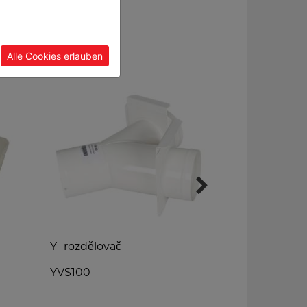
Alle Cookies erlauben
Y- rozdělovač
Podlahový či
YVS100
BDS340