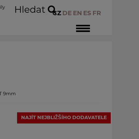
íly
Hledat
CZ
DE
EN
ES
FR
Toggle
navigation
, T 9mm
NAJÍT NEJBLIŽŠÍHO DODAVATELE