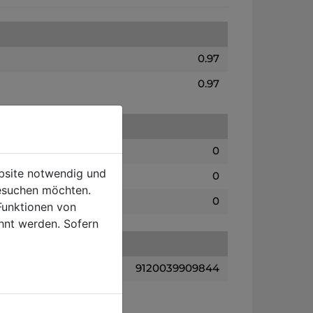
0.97
0.97
0
ebsite notwendig und
0
esuchen möchten.
0
Funktionen von
hnt werden. Sofern
9120039909844