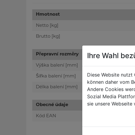
Hmotnost
Netto [kg]
Brutto [kg]
Ihre Wahl bez
Přepravní rozměry
Výška balení [mm]
Diese Website nutzt 
Šířka balení [mm]
können daher vom Be
Délka balení [mm]
Andere Cookies werd
Sozial Media Plattf
sie unsere Webseite 
Obecné údaje
Kód EAN