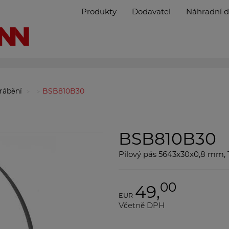
Produkty
Dodavatel
Náhradní d
brábění
BSB810B30
BSB810B30
Pilový pás 5643x30x0,8 mm
00
49,
EUR
Včetně DPH