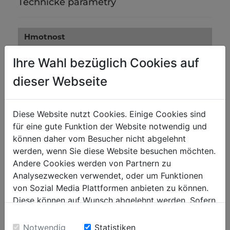
Technické parametry
Hmotnost
Netto [kg]
0.77
Ihre Wahl bezüglich Cookies auf
Brutto [kg]
0.79
dieser Webseite
Přepravní rozměry
Diese Website nutzt Cookies. Einige Cookies sind
Výška balení [mm]
50
für eine gute Funktion der Website notwendig und
Šířka balení [mm]
400
können daher vom Besucher nicht abgelehnt
werden, wenn Sie diese Website besuchen möchten.
Délka balení [mm]
425
Andere Cookies werden von Partnern zu
Analysezwecken verwendet, oder um Funktionen
Obecné údaje
von Sozial Media Plattformen anbieten zu können.
Diese können auf Wunsch abgelehnt werden. Sofern
Kód EAN
9120058373671
sie unsere Webseite weiter nutzen, geben Sie
Einwilligung zu unseren Cookies.
Notwendig
Statistiken