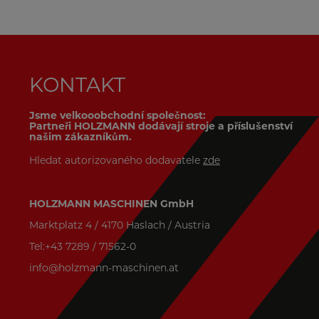
KONTAKT
Jsme velkooobchodní společnost:
Partneři HOLZMANN dodávají stroje a příslušenství
našim zákazníkům.
Hledat autorizovaného dodavatele
zde
HOLZMANN MASCHINEN GmbH
Marktplatz 4 / 4170 Haslach / Austria
Tel:+43 7289 / 71562-0
info@holzmann-maschinen.at