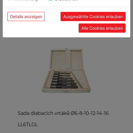
Details anzeigen
Ausgewählte Cookies erlauben
OBLÍBENÉ PRODUKTY
Alle Cookies erlauben
Sada dlabacích vrtáků Ø6-8-10-12-14-16
V
LL6TLGL