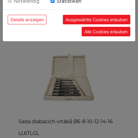
Notwendig
Statistiken
Details anzeigen
Ausgewählte Cookies erlauben
OBLÍBENÉ PRODUKTY
Alle Cookies erlauben
Sada dlabacích vrtáků Ø6-8-10-12-14-16
O
LL6TLGL