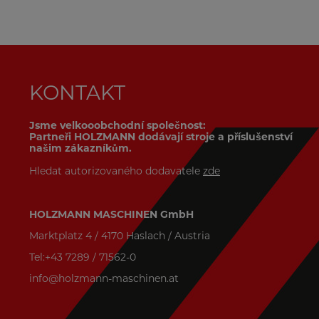
KONTAKT
Jsme velkooobchodní společnost:
Partneři HOLZMANN dodávají stroje a příslušenství
našim zákazníkům.
Hledat autorizovaného dodavatele
zde
HOLZMANN MASCHINEN GmbH
Marktplatz 4 / 4170 Haslach / Austria
Tel:+43 7289 / 71562-0
info@holzmann-maschinen.at