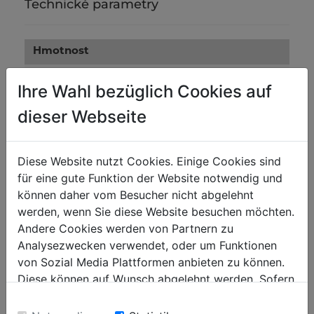
Technické parametry
Hmotnost
0.19
Netto [kg]
Ihre Wahl bezüglich Cookies auf
0.21
Brutto [kg]
dieser Webseite
Přepravní rozměry
Diese Website nutzt Cookies. Einige Cookies sind
50
Výška balení [mm]
für eine gute Funktion der Website notwendig und
400
können daher vom Besucher nicht abgelehnt
Šířka balení [mm]
werden, wenn Sie diese Website besuchen möchten.
425
Délka balení [mm]
Andere Cookies werden von Partnern zu
Analysezwecken verwendet, oder um Funktionen
von Sozial Media Plattformen anbieten zu können.
Obecné údaje
Diese können auf Wunsch abgelehnt werden. Sofern
9120058373664
Kód EAN
sie unsere Webseite weiter nutzen, geben Sie
Einwilligung zu unseren Cookies.