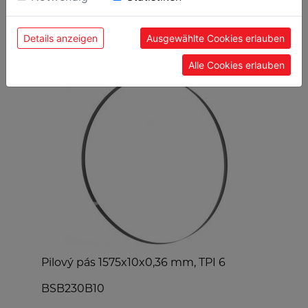
Details anzeigen
Ausgewählte Cookies erlauben
OBLÍBENÉ PRODUKTY
Alle Cookies erlauben
Pilový pás 1575x10x0,36 mm, TPI 6
S
BSB230B10
K