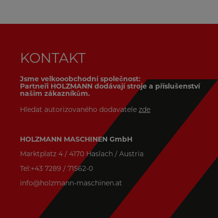
KONTAKT
Jsme velkooobchodní společnost:
Partneři HOLZMANN dodávají stroje a příslušenství
našim zákazníkům.
Hledat autorizovaného dodavatele
zde
HOLZMANN MASCHINEN GmbH
Marktplatz 4 / 4170 Haslach / Austria
Tel:+43 7289 / 71562-0
info@holzmann-maschinen.at