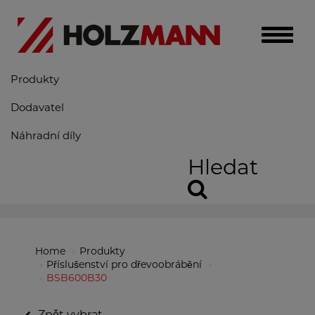
Toggle
naviga
Produkty
Dodavatel
Náhradní díly
Hledat
Home
Produkty
Příslušenství pro dřevoobrábění
BSB600B30
Zpět vybrat