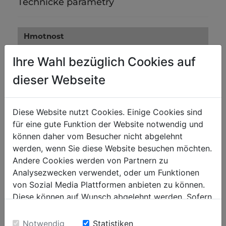
Technické parametry
Hmotnost
Netto [kg]
0.63
Ihre Wahl bezüglich Cookies auf
Brutto [kg]
0.65
dieser Webseite
Přepravní rozměry
Diese Website nutzt Cookies. Einige Cookies sind
Výška balení [mm]
100
für eine gute Funktion der Website notwendig und
Šířka balení [mm]
500
können daher vom Besucher nicht abgelehnt
werden, wenn Sie diese Website besuchen möchten.
Délka balení [mm]
800
Andere Cookies werden von Partnern zu
Analysezwecken verwendet, oder um Funktionen
Obecné údaje
von Sozial Media Plattformen anbieten zu können.
Diese können auf Wunsch abgelehnt werden. Sofern
Kód EAN
9120039907390
sie unsere Webseite weiter nutzen, geben Sie
Einwilligung zu unseren Cookies.
Notwendig
Statistiken