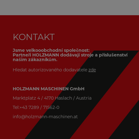
KONTAKT
Jsme velkooobchodní společnost:
Partneři HOLZMANN dodávají stroje a příslušenství
našim zákazníkům.
Hledat autorizovaného dodavatele
zde
HOLZMANN MASCHINEN GmbH
Marktplatz 4 / 4170 Haslach / Austria
Tel:+43 7289 / 71562-0
info@holzmann-maschinen.at