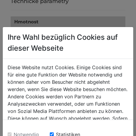
Technické parametry
Hmotnost
Netto [kg]
0.09
Ihre Wahl bezüglich Cookies auf
Brutto [kg]
0.11
dieser Webseite
Přepravní rozměry
Diese Website nutzt Cookies. Einige Cookies sind
Výška balení [mm]
12
für eine gute Funktion der Website notwendig und
Šířka balení [mm]
305
können daher vom Besucher nicht abgelehnt
werden, wenn Sie diese Website besuchen möchten.
Délka balení [mm]
320
Andere Cookies werden von Partnern zu
Analysezwecken verwendet, oder um Funktionen
Obecné údaje
von Sozial Media Plattformen anbieten zu können.
Diese können auf Wunsch abgelehnt werden. Sofern
Kód EAN
9120039903323
sie unsere Webseite weiter nutzen, geben Sie
Einwilligung zu unseren Cookies.
Notwendig
Statistiken