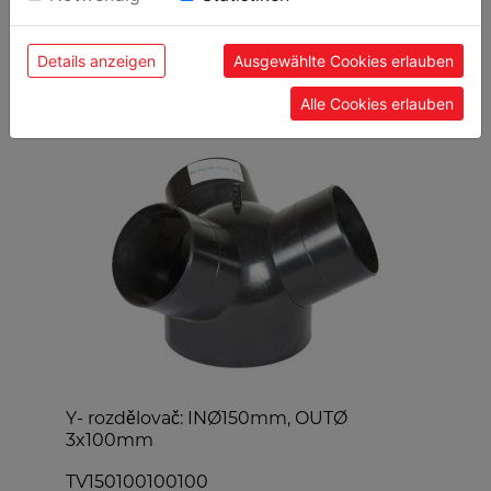
Details anzeigen
Ausgewählte Cookies erlauben
OBLÍBENÉ PRODUKTY
Alle Cookies erlauben
Y- rozdělovač: INØ150mm, OUTØ
S
3x100mm
TV150100100100