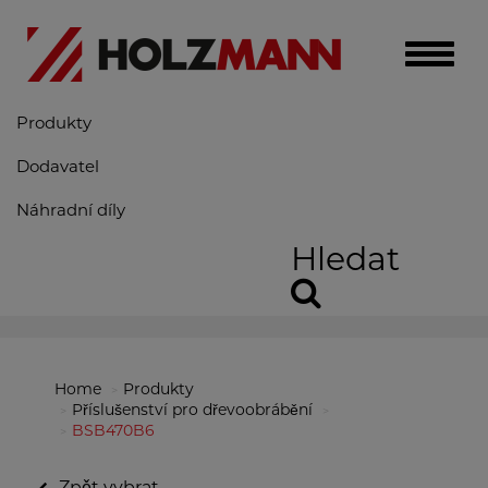
Toggle
naviga
Produkty
Dodavatel
Náhradní díly
Hledat
Home
Produkty
Příslušenství pro dřevoobrábění
BSB470B6
Zpět vybrat