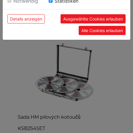
Notwendig
Statistiken
Details anzeigen
Ausgewählte Cookies erlauben
OBLÍBENÉ PRODUKTY
Alle Cookies erlauben
0
Sada HM pilových kotoučů
R
v
KSB254SET