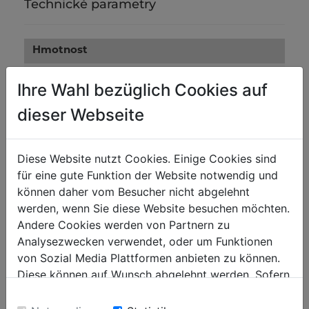
Technické parametry
Hmotnost
0.15
Netto [kg]
Ihre Wahl bezüglich Cookies auf
0.17
Brutto [kg]
dieser Webseite
Přepravní rozměry
Diese Website nutzt Cookies. Einige Cookies sind
20
Výška balení [mm]
für eine gute Funktion der Website notwendig und
305
können daher vom Besucher nicht abgelehnt
Šířka balení [mm]
werden, wenn Sie diese Website besuchen möchten.
320
Délka balení [mm]
Andere Cookies werden von Partnern zu
Analysezwecken verwendet, oder um Funktionen
von Sozial Media Plattformen anbieten zu können.
Obecné údaje
Diese können auf Wunsch abgelehnt werden. Sofern
9120039903347
Kód EAN
sie unsere Webseite weiter nutzen, geben Sie
Einwilligung zu unseren Cookies.