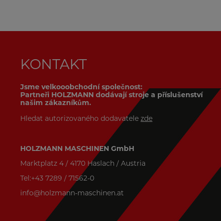
KONTAKT
Jsme velkooobchodní společnost:
Partneři HOLZMANN dodávají stroje a příslušenství
našim zákazníkům.
Hledat autorizovaného dodavatele
zde
HOLZMANN MASCHINEN GmbH
Marktplatz 4 / 4170 Haslach / Austria
Tel:+43 7289 / 71562-0
info@holzmann-maschinen.at