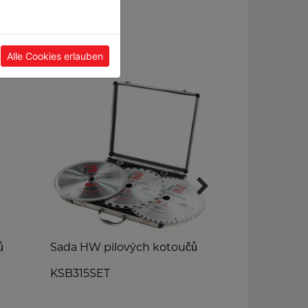
Alle Cookies erlauben
ů
Sada HW pilových kotoučů
Y- rozdělova
KSB315SET
YVS100