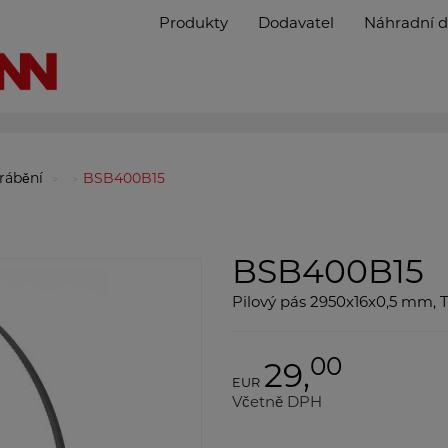
Produkty
Dodavatel
Náhradní d
brábění
BSB400B15
BSB400B15
Pilový pás 2950x16x0,5 mm,
00
29,
EUR
Včetně DPH