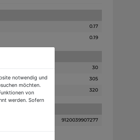
0.17
0.19
30
ebsite notwendig und
305
esuchen möchten.
320
Funktionen von
hnt werden. Sofern
9120039907277