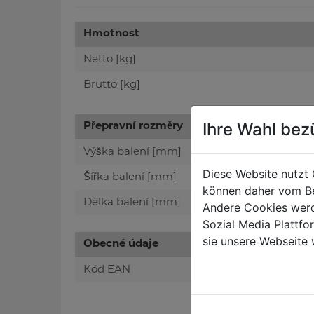
Hmotnost
Netto [kg]
Brutto [kg]
Ihre Wahl bez
Přepravní rozměry
Výška balení [mm]
Diese Website nutzt 
Šířka balení [mm]
können daher vom Be
Délka balení [mm]
Andere Cookies werd
Sozial Media Plattf
sie unsere Webseite 
Obecné údaje
Kód EAN