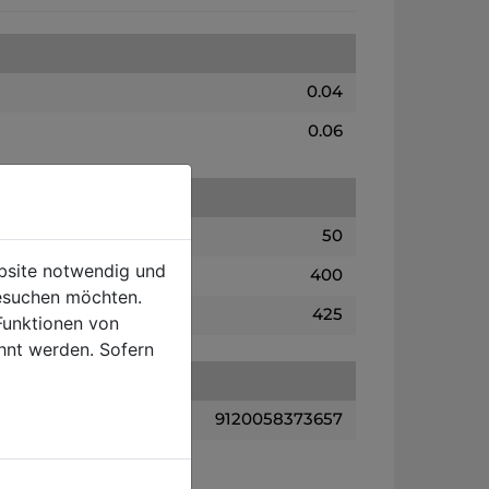
0.04
0.06
50
ebsite notwendig und
400
esuchen möchten.
425
Funktionen von
hnt werden. Sofern
9120058373657