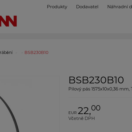
Produkty
Dodavatel
Náhradní d
brábění
BSB230B10
BSB230B10
Pilový pás 1575x10x0,36 mm, 
00
22,
EUR
Včetně DPH