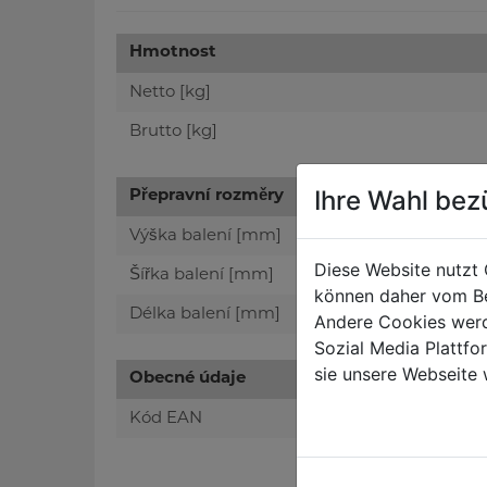
Hmotnost
Netto [kg]
Brutto [kg]
Ihre Wahl bez
Přepravní rozměry
Výška balení [mm]
Diese Website nutzt 
Šířka balení [mm]
können daher vom Be
Délka balení [mm]
Andere Cookies werd
Sozial Media Plattf
sie unsere Webseite 
Obecné údaje
Kód EAN