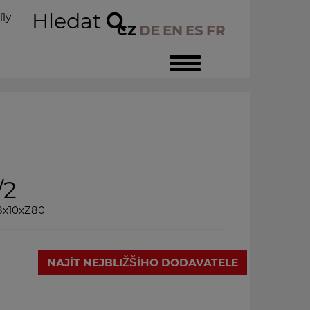
Hledat
íly
CZ
DE
EN
ES
FR
Toggle
navigation
/2
,8x10xZ80
NAJÍT NEJBLIŽŠÍHO DODAVATELE