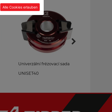
Alle Cookies erlauben
Univerzální frézovací sada
Podlahový či
UNISET40
BDS340