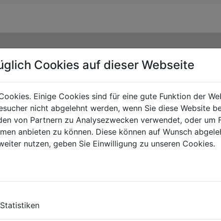
üglich Cookies auf dieser Webseite
Cookies. Einige Cookies sind für eine gute Funktion der W
sucher nicht abgelehnt werden, wenn Sie diese Website b
en von Partnern zu Analysezwecken verwendet, oder um 
ormen anbieten zu können. Diese können auf Wunsch abgele
weiter nutzen, geben Sie Einwilligung zu unseren Cookies.
TY
Statistiken