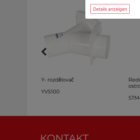
Details anzeigen
táků Ø6-8-
Y- rozdělovač
Redu
ostr
YVS100
STM
KONTAKT