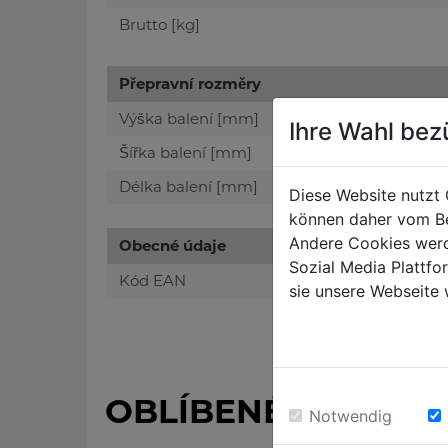
Brutto [kg]
Přepravní rozměry
Výška balení [mm]
Ihre Wahl bez
Šířka balení [mm]
Délka balení [mm]
Diese Website nutzt 
können daher vom Be
Andere Cookies werd
Obecné údaje
Sozial Media Plattf
Kód EAN
sie unsere Webseite 
OBLÍBENÉ PRODUK
Notwendig