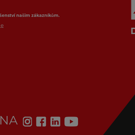
ušenství našim zákazníkům.
de
 NA