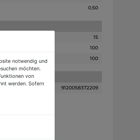
0.50
15
100
100
ebsite notwendig und
esuchen möchten.
Funktionen von
hnt werden. Sofern
9120058372209