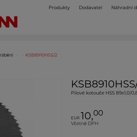
Produkty
Dodavatel
Náhradní d
brábění
KSB8910HSS/2
KSB8910HSS
Pilové kotouče HSS 89x1,0/0
00
10,
EUR
Včetně DPH