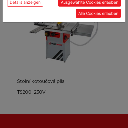
Details anzeigen
Ausgewählte Cookies erlauben
Alle Cookies erlauben
Stolní kotoučová pila
C
TS200_230V
C