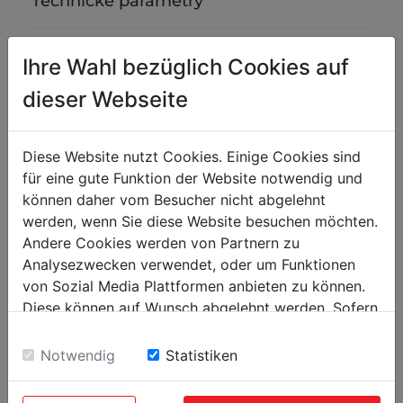
Technické parametry
Hmotnost
Ihre Wahl bezüglich Cookies auf
Brutto [kg]
1.48
dieser Webseite
Netto [kg]
1.35
Diese Website nutzt Cookies. Einige Cookies sind
Přepravní rozměry
für eine gute Funktion der Website notwendig und
können daher vom Besucher nicht abgelehnt
Šířka balení [mm]
0
werden, wenn Sie diese Website besuchen möchten.
Délka balení [mm]
0
Andere Cookies werden von Partnern zu
Analysezwecken verwendet, oder um Funktionen
Výška balení [mm]
0
von Sozial Media Plattformen anbieten zu können.
Diese können auf Wunsch abgelehnt werden. Sofern
sie unsere Webseite weiter nutzen, geben Sie
Einwilligung zu unseren Cookies.
Notwendig
Statistiken
OBLÍBENÉ PRODUKTY