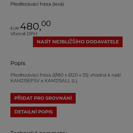
Předřezávácí fréza (levá)
00
480,
EUR
Včetně DPH
NAJÍT NEJBLIŽŠÍHO DODAVATELE
Popis
Předřezávácí fréza (Ø80 x Ø20 x 55) vhodná k naší
KAM215EPSV a KAM215ALL (L).
PŘIDAT PRO SROVNÁNÍ
DETAILNÍ POPIS