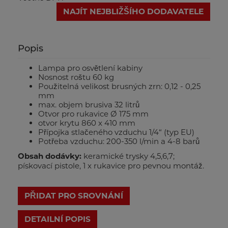
NAJÍT NEJBLIŽŠÍHO DODAVATELE
Popis
Lampa pro osvětlení kabiny
Nosnost roštu 60 kg
Použitelná velikost brusných zrn: 0,12 - 0,25
mm
max. objem brusiva 32 litrů
Otvor pro rukavice Ø 175 mm
otvor krytu 860 x 410 mm
Přípojka stlačeného vzduchu 1/4“ (typ EU)
Potřeba vzduchu: 200-350 l/min a 4-8 barů
Obsah dodávky:
keramické trysky 4,5,6,7;
pískovací pistole, 1 x rukavice pro pevnou montáž.
PŘIDAT PRO SROVNÁNÍ
DETAILNÍ POPIS