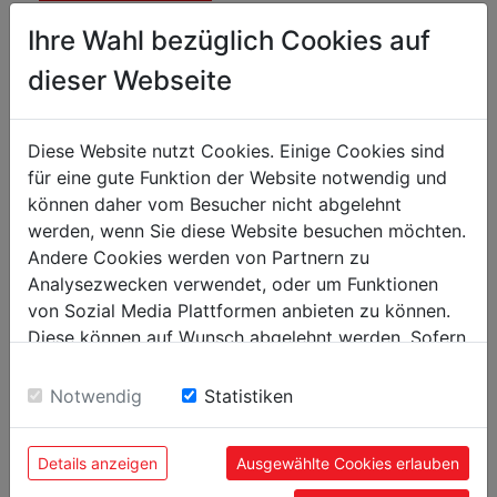
Ihre Wahl bezüglich Cookies auf
dieser Webseite
Technické parametry
Diese Website nutzt Cookies. Einige Cookies sind
für eine gute Funktion der Website notwendig und
Údaje o motoru
können daher vom Besucher nicht abgelehnt
werden, wenn Sie diese Website besuchen möchten.
Napětí
230 V / 50 Hz
Andere Cookies werden von Partnern zu
Analysezwecken verwendet, oder um Funktionen
Obecné rozměry
von Sozial Media Plattformen anbieten zu können.
Diese können auf Wunsch abgelehnt werden. Sofern
Celkové rozměry [mm]
905 x 620 x 1390
sie unsere Webseite weiter nutzen, geben Sie
Einwilligung zu unseren Cookies.
Notwendig
Statistiken
Hmotnost
Brutto [kg]
47.50
Details anzeigen
Ausgewählte Cookies erlauben
Netto [kg]
43.50