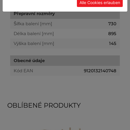
Alle Cookies erlauben
Přepravní rozměry
Šířka balení [mm]
730
Délka balení [mm]
895
Výška balení [mm]
145
Obecné údaje
Kód EAN
9120132140748
OBLÍBENÉ PRODUKTY