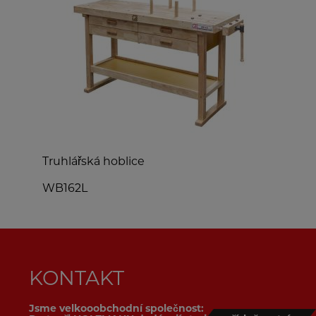
Truhlářská hoblice
D
WB162L
KONTAKT
Jsme velkooobchodní společnost: