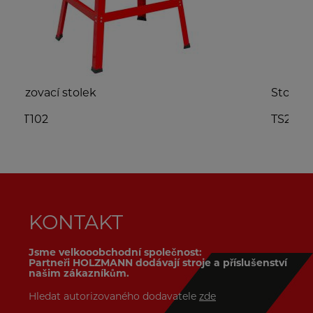
Stolní kotoučová pila
TS250_400V
KONTAKT
Jsme velkooobchodní společnost:
Partneři HOLZMANN dodávají stroje a příslušenství
našim zákazníkům.
Hledat autorizovaného dodavatele
zde