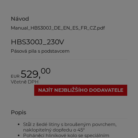
Návod
Manual_HBS300J_DE_EN_ES_FR_CZ.pdf
HBS300J_230V
Pásová pila s podstavcem
00
529,
EUR
Včetně DPH
NAJÍT NEJBLIŽŠÍHO DODAVATELE
Popis
Stůl z šedé litiny s broušeným povrchem,
naklopitelný dopředu o 45°
Poháněcí hliníkové kolo se speciálním