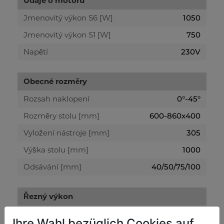
Údaje o motoru
Jmenovitý výkon S6 [W]
1050
Jmenovitý výkon S1 [W]
750
Napětí
230V
Obecné rozměry
Rozsah naklopení
0°-45°
Rozměry stolu [mm]
600-860x400
Vyložení nástroje [mm]
305
Výška stolu [mm]
1000
Odsávání [mm]
40/50/75/100
Řezný výkon
Max. výška řezu při 90° [mm]
165
Ihre Wahl bezüglich Cookies auf