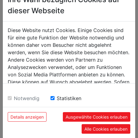
Max. šířka řezu s podélným pravítkem
300
dieser Webseite
[mm]
Pásové pily
Diese Website nutzt Cookies. Einige Cookies sind
für eine gute Funktion der Website notwendig und
Délka pilového pásu [mm]
2240
können daher vom Besucher nicht abgelehnt
Průměr hnacího kola [mm]
315
werden, wenn Sie diese Website besuchen möchten.
Andere Cookies werden von Partnern zu
Šířka pilového pásu [mm]
6-15
Analysezwecken verwendet, oder um Funktionen
Rychlost pilového pásu [m/min]
360 / 720
von Sozial Media Plattformen anbieten zu können.
Diese können auf Wunsch abgelehnt werden. Sofern
Hmotnost
sie unsere Webseite weiter nutzen, geben Sie
Einwilligung zu unseren Cookies.
Notwendig
Statistiken
Netto [kg]
78
Brutto [kg]
83
Details anzeigen
Ausgewählte Cookies erlauben
Přepravní rozměry
Alle Cookies erlauben