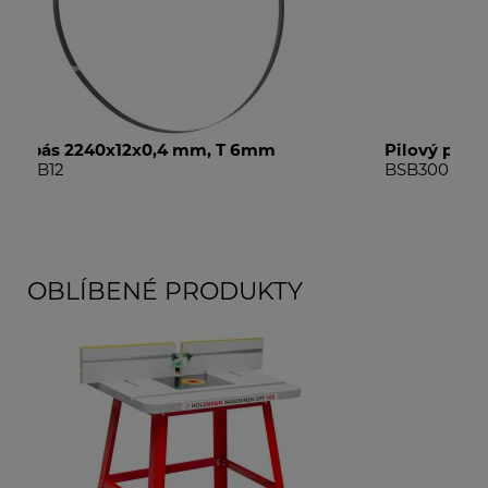
Pilový pás 2240x16x0,5 mm, T 6mm
P
BSB300B15
B
OBLÍBENÉ PRODUKTY