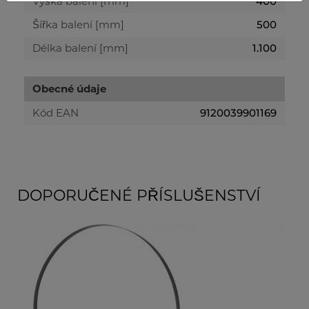
Výška balení [mm]
400
Šířka balení [mm]
500
Délka balení [mm]
1.100
Obecné údaje
Kód EAN
9120039901169
DOPORUČENÉ PŘÍSLUŠENSTVÍ