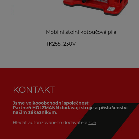
Mobilní stolní kotoučová pila
S
TK255_230V
T
KONTAKT
Jsme velkooobchodní společnost:
Partneři HOLZMANN dodávají stroje a příslušenství
našim zákazníkům.
Hledat autorizovaného dodavatele
zde