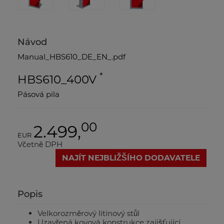
Návod
Manual_HBS610_DE_EN_.pdf
*
HBS610_400V
Pásová pila
00
2.499,
EUR
Včetně DPH
NAJÍT NEJBLIŽŠÍHO DODAVATELE
Popis
Velkorozměrový litinový stůl
Uzavřená kovová konstrukce zajišťující