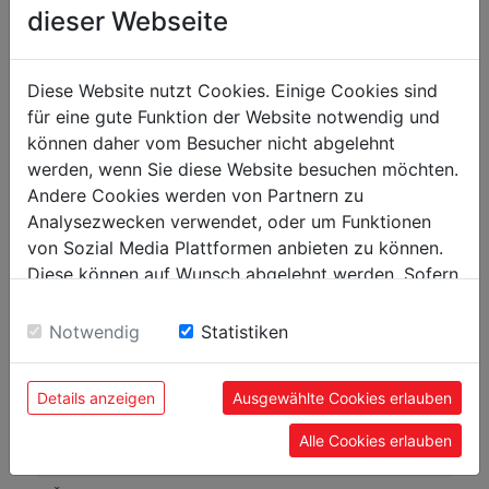
[mm]
dieser Webseite
Pásové pily
Diese Website nutzt Cookies. Einige Cookies sind
Délka pilového pásu [mm]
4080
für eine gute Funktion der Website notwendig und
können daher vom Besucher nicht abgelehnt
Průměr hnacího kola [mm]
610
werden, wenn Sie diese Website besuchen möchten.
Šířka pilového pásu [mm]
8-32
Andere Cookies werden von Partnern zu
Rychlost pilového pásu [m/min]
600
Analysezwecken verwendet, oder um Funktionen
von Sozial Media Plattformen anbieten zu können.
Diese können auf Wunsch abgelehnt werden. Sofern
Hmotnost
sie unsere Webseite weiter nutzen, geben Sie
Netto [kg]
300
Einwilligung zu unseren Cookies.
Notwendig
Statistiken
Brutto [kg]
335
Details anzeigen
Ausgewählte Cookies erlauben
Přepravní rozměry
Alle Cookies erlauben
Výška balení [mm]
930