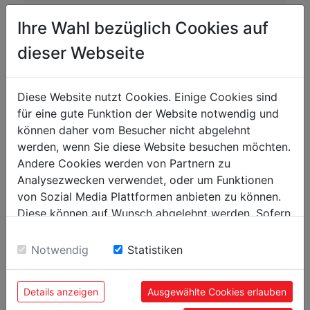
270
Objem vaku na prach [l]
Ihre Wahl bezüglich Cookies auf
500
Průměr vaku na prach [mm]
dieser Webseite
1400
Délka vaku na prach [mm]
300
Průměr ventilátoru [mm]
Diese Website nutzt Cookies. Einige Cookies sind
für eine gute Funktion der Website notwendig und
1800
Podtlak [Pa]
können daher vom Besucher nicht abgelehnt
werden, wenn Sie diese Website besuchen möchten.
Hlasitost a vibrace
Andere Cookies werden von Partnern zu
Analysezwecken verwendet, oder um Funktionen
100.1
Hladina akustického výkonu [dB(A)]
von Sozial Media Plattformen anbieten zu können.
87.1
Hladina akustického tlaku [dB(A)]
Diese können auf Wunsch abgelehnt werden. Sofern
sie unsere Webseite weiter nutzen, geben Sie
Einwilligung zu unseren Cookies.
Hmotnost
Notwendig
Statistiken
36
Netto [kg]
Details anzeigen
Ausgewählte Cookies erlauben
38
Brutto [kg]