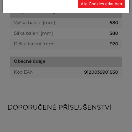
Alle Cookies erlauben
Přepravní rozměry
580
Výška balení [mm]
580
Šířka balení [mm]
920
Délka balení [mm]
Obecné údaje
9120039901930
Kód EAN
DOPORUČENÉ PŘÍSLUŠENSTVÍ