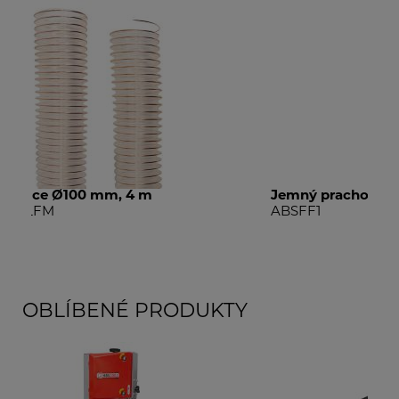
Jemný prachový filtr
Jem
ABSFF1
AB
OBLÍBENÉ PRODUKTY