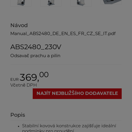
Návod
Manual_ABS2480_DE_EN_ES_FR_CZ_SE_IT.pdf
ABS2480_230V
Odsavač prachu a pilin
00
369,
EUR
Včetně DPH
NAJÍT NEJBLIŽŠÍHO DODAVATELE
Popis
Stabilní kovová konstrukce zajišťuje ideální
podmínky pro proudění