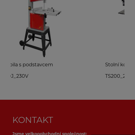
Stolní kotoučová pila
S
TS200_230V
KONTAKT
Jsme velkooobchodní společnost: