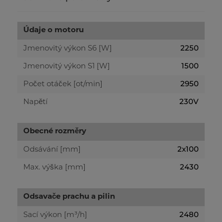
Údaje o motoru
2250
Jmenovitý výkon S6 [W]
1500
Jmenovitý výkon S1 [W]
2950
Počet otáček [ot/min]
230V
Napětí
Obecné rozměry
2x100
Odsávání [mm]
2430
Max. výška [mm]
Odsavače prachu a pilin
2480
Sací výkon [m³/h]