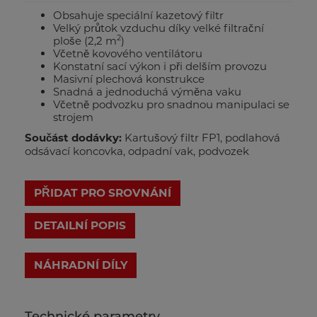
Obsahuje speciální kazetový filtr
Velký průtok vzduchu díky velké filtrační
2
ploše (2,2 m
)
Včetně kovového ventilátoru
Konstatní sací výkon i při delším provozu
Masivní plechová konstrukce
Snadná a jednoduchá výměna vaku
Včetně podvozku pro snadnou manipulaci se
strojem
Součást dodávky:
Kartušový filtr FP1, podlahová
odsávací koncovka, odpadní vak, podvozek
PŘIDAT PRO SROVNÁNÍ
DETAILNÍ POPIS
Technické parametry