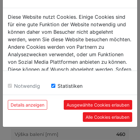
Objem vaku na prach [l]
60
Podtlak [Pa]
1020
Diese Website nutzt Cookies. Einige Cookies sind
für eine gute Funktion der Website notwendig und
können daher vom Besucher nicht abgelehnt
Hlasitost a vibrace
werden, wenn Sie diese Website besuchen möchten.
Hladina akustického výkonu [dB(A)]
85
Andere Cookies werden von Partnern zu
Analysezwecken verwendet, oder um Funktionen
von Sozial Media Plattformen anbieten zu können.
Hmotnost
Diese können auf Wunsch abgelehnt werden. Sofern
Brutto [kg]
33
sie unsere Webseite weiter nutzen, geben Sie
Netto [kg]
32
Einwilligung zu unseren Cookies.
Notwendig
Statistiken
Přepravní rozměry
Details anzeigen
Ausgewählte Cookies erlauben
Šířka balení [mm]
760
Alle Cookies erlauben
Délka balení [mm]
840
Výška balení [mm]
460