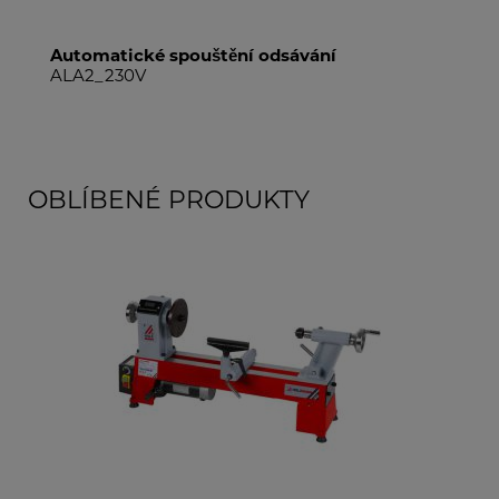
cké spouštění odsávání
Vak na prach (Ø5
0V
ABS1500SS
OBLÍBENÉ PRODUKTY