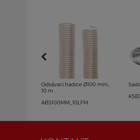
Ø150mm,
Odsávací hadice Ø100 mm,
Sada
10 m
KSB
ABS100MM_10LFM