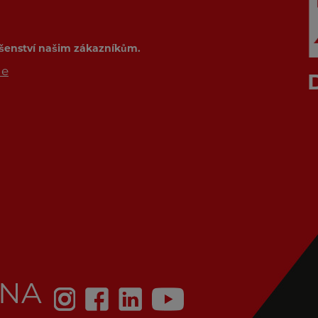
ušenství našim zákazníkům.
de
 NA