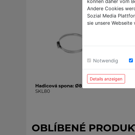
können daher vom Be
Andere Cookies werd
Sozial Media Plattf
sie unsere Webseite 
Notwendig
Details anzeigen
Hadicová spona: Ø80 mm
SKL80
OBLÍBENÉ PRODUK