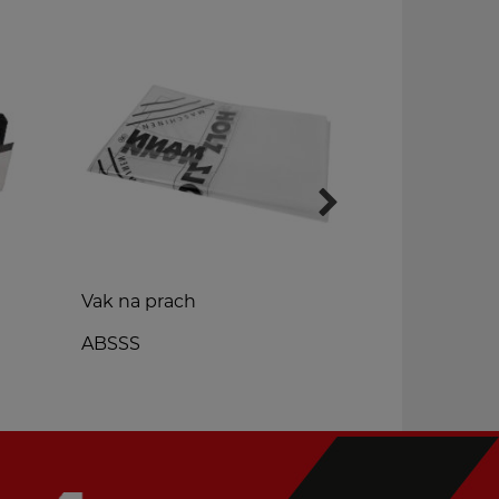
Vak na prach
Redukce na 
ostrohranné
ABSSS
STM4SB