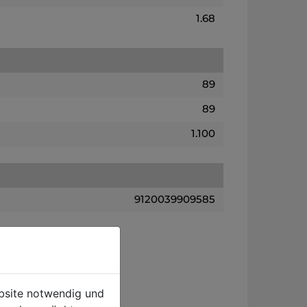
1.68
89
89
1.100
9120039909585
ebsite notwendig und