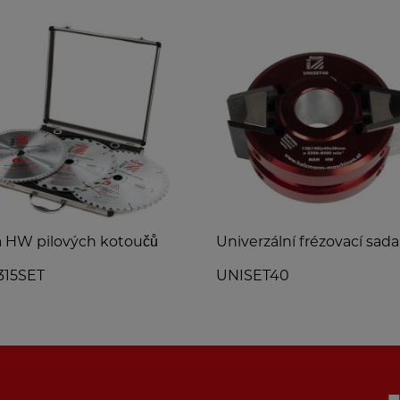
 HW pilových kotoučů
Univerzální frézovací sada
315SET
UNISET40