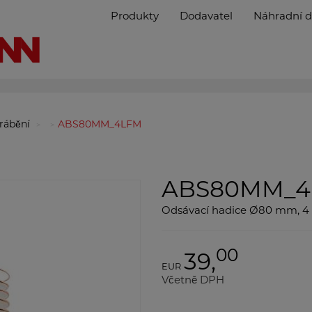
Produkty
Dodavatel
Náhradní d
brábění
ABS80MM_4LFM
ABS80MM_4
Odsávací hadice Ø80 mm, 4
00
39,
EUR
Včetně DPH