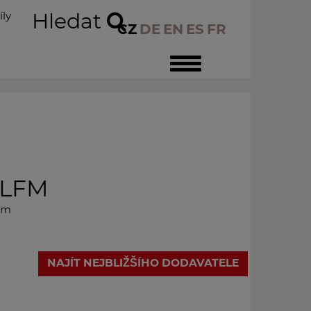
íly
Hledat
CZ
DE
EN
ES
FR
Toggle
navigation
LFM
 m
NAJÍT NEJBLIŽŠÍHO DODAVATELE