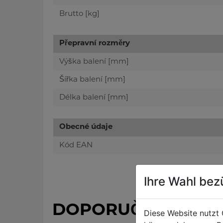
Brutto [kg]
Přepravní rozměry
Výška balení [mm]
Šířka balení [mm]
Délka balení [mm]
Obecné údaje
Kód EAN
Ihre Wahl bez
DOPORUČENÉ PŘÍS
Diese Website nutzt 