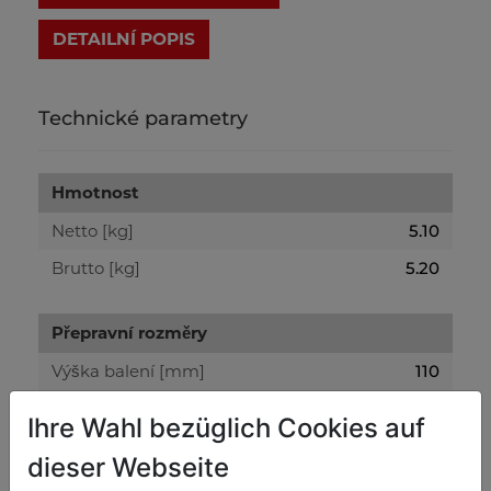
DETAILNÍ POPIS
Technické parametry
Hmotnost
Netto [kg]
5.10
Brutto [kg]
5.20
Přepravní rozměry
Výška balení [mm]
110
Šířka balení [mm]
110
Ihre Wahl bezüglich Cookies auf
Délka balení [mm]
2.000
dieser Webseite