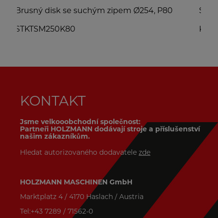
pem Ø254, P80
Sada HW pilových kotoučů
KSB300SET
KONTAKT
Jsme velkooobchodní společnost:
Partneři HOLZMANN dodávají stroje a příslušenství
našim zákazníkům.
Hledat autorizovaného dodavatele
zde
HOLZMANN MASCHINEN GmbH
Marktplatz 4 / 4170 Haslach / Austria
Tel:+43 7289 / 71562-0