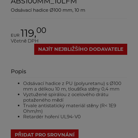
ABS100MM_10LFM
Odsávací hadice Ø100 mm, 10 m
00
119,
EUR
Včetně DPH
NAJÍT NEJBLIŽŠÍHO DODAVATELE
Popis
Odsávací hadice z PU (polyuretanu) s Ø100
mm a délkou 10 m, tloušťka stěny 0,4 mm
Vyztužené spirálou z ocelového drátu
potaženého mědí
Trvale antistatický materiál stěny (R< 1E9
Ohm/m)
Retardér hoření UL94-V0
PŘIDAT PRO SROVNÁNÍ