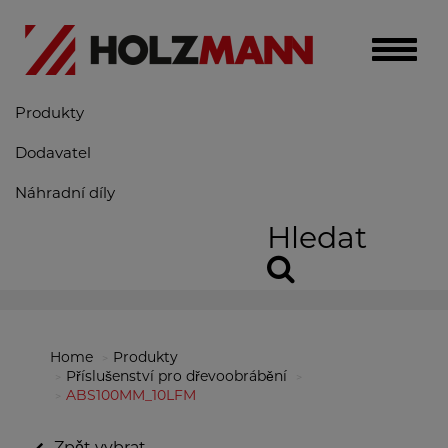
Toggle
naviga
Produkty
Dodavatel
Náhradní díly
Hledat
Home
Produkty
Příslušenství pro dřevoobrábění
ABS100MM_10LFM
Zpět vybrat