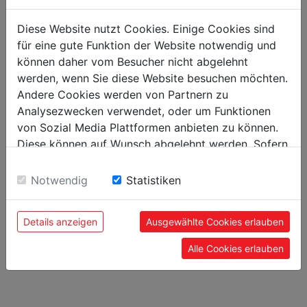
Obecné údaje
Diese Website nutzt Cookies. Einige Cookies sind
Kód EAN
9120039902944
für eine gute Funktion der Website notwendig und
können daher vom Besucher nicht abgelehnt
werden, wenn Sie diese Website besuchen möchten.
Andere Cookies werden von Partnern zu
Analysezwecken verwendet, oder um Funktionen
DOPORUČENÉ PŘÍSLUŠENSTVÍ
von Sozial Media Plattformen anbieten zu können.
Diese können auf Wunsch abgelehnt werden. Sofern
sie unsere Webseite weiter nutzen, geben Sie
Einwilligung zu unseren Cookies.
Notwendig
Statistiken
Details anzeigen
Ausgewählte Cookies erlauben
Alle Cookies erlauben