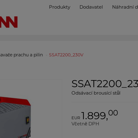
Produkty
Dodavatel
Náhradní d
avače prachu a pilin
SSAT2200_230V
SSAT2200_2
Odsávací brousící stůl
00
1.899,
EUR
Včetně DPH