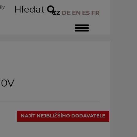
íly
Hledat
CZ
DE
EN
ES
FR
Toggle
navigation
30V
NAJÍT NEJBLIŽŠÍHO DODAVATELE