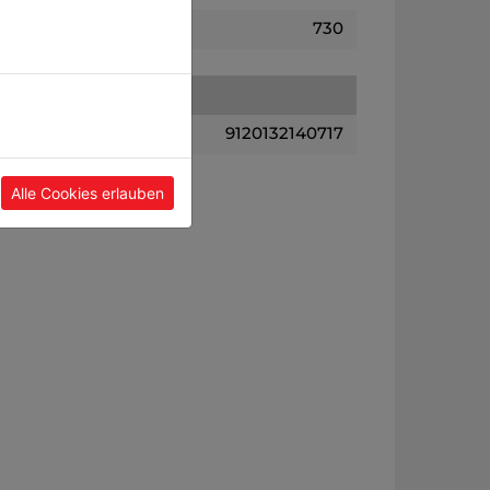
730
9120132140717
Alle Cookies erlauben