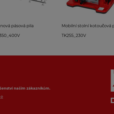
ová pásová pila
Mobilní stolní kotoučová p
350_400V
TK255_230V
ušenství našim zákazníkům.
de