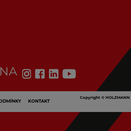
 NA
Copyright © HOLZMANN 
ODMÍNKY
KONTAKT