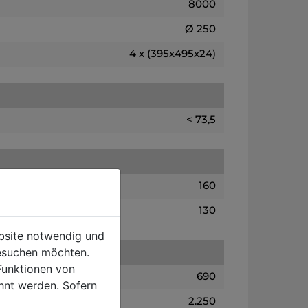
8000
Ø 250
4 x (395x495x24)
< 73,5
160
130
ebsite notwendig und
esuchen möchten.
Funktionen von
690
hnt werden. Sofern
2.250