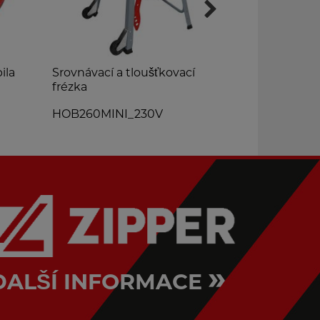
ila
Srovnávací a tloušťkovací
Olepovačka
frézka
KAM35SMA
HOB260MINI_230V
»
DALŠÍ INFORMACE