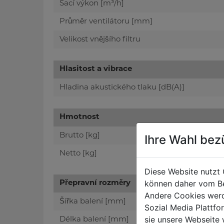
Sací výkon [m³/h]
Průměr ventilátoru [mm]
Velikost vnějšího filtru
Hlasitost a vibrace
Hladina akustického tlaku [dB(A)]
Hmotnost
Brutto [kg]
Ihre Wahl bez
Netto [kg]
Diese Website nutzt 
können daher vom Be
Přepravní rozměry
Andere Cookies werd
Šířka balení [mm]
Sozial Media Plattf
sie unsere Webseite 
Délka balení [mm]