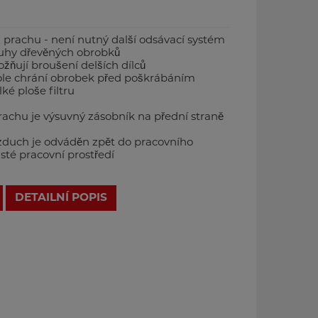
prachu - není nutný další odsávací systém
uhy dřevěných obrobků
žňují broušení delších dílců
ole chrání obrobek před poškrábáním
ké ploše filtru
rachu je výsuvný zásobník na přední straně
zduch je odváděn zpět do pracovního
isté pracovní prostředí
DETAILNÍ POPIS