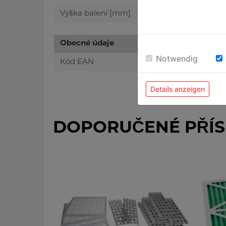
Výška balení [mm]
Obecné údaje
Notwendig
Kód EAN
Details anzeigen
DOPORUČENÉ PŘÍS