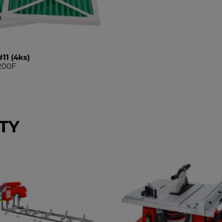
#11 (4ks)
200F
TY