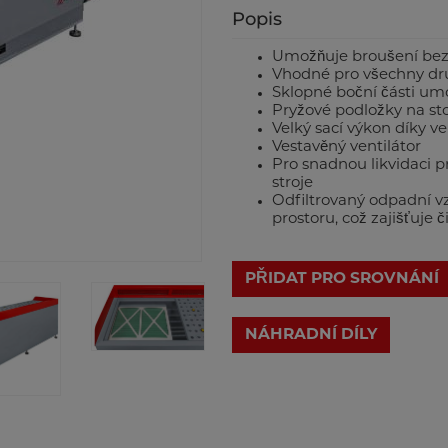
Popis
Umožňuje broušení bez 
Vhodné pro všechny dr
Sklopné boční části umo
Pryžové podložky na st
Velký sací výkon díky vel
Vestavěný ventilátor
Pro snadnou likvidaci p
stroje
Odfiltrovaný odpadní v
prostoru, což zajišťuje č
PŘIDAT PRO SROVNÁNÍ