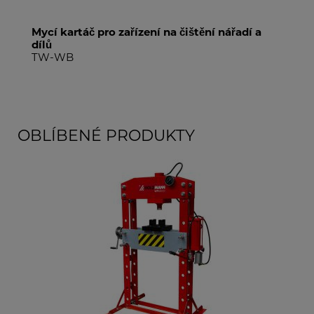
Mycí kartáč pro zařízení na čištění nářadí a
dílů
TW-WB
OBLÍBENÉ PRODUKTY