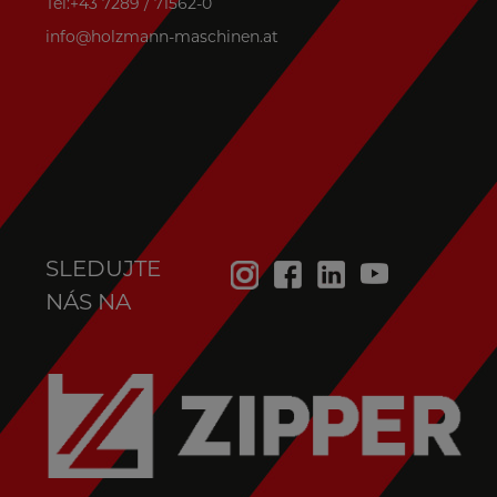
Tel:+43 7289 / 71562-0
info@holzmann-maschinen.at
SLEDUJTE
NÁS NA