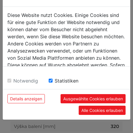
Napětí
230 V / 50 Hz
Třída ochrany
IPX8
Diese Website nutzt Cookies. Einige Cookies sind
für eine gute Funktion der Website notwendig und
können daher vom Besucher nicht abgelehnt
Obecné rozměry
werden, wenn Sie diese Website besuchen möchten.
Celkové rozměry [mm]
760 x 540 x 880
Andere Cookies werden von Partnern zu
Analysezwecken verwendet, oder um Funktionen
von Sozial Media Plattformen anbieten zu können.
Hmotnost
Diese können auf Wunsch abgelehnt werden. Sofern
Brutto [kg]
26
sie unsere Webseite weiter nutzen, geben Sie
Netto [kg]
23
Einwilligung zu unseren Cookies.
Notwendig
Statistiken
Přepravní rozměry
Details anzeigen
Ausgewählte Cookies erlauben
Šířka balení [mm]
550
Alle Cookies erlauben
Délka balení [mm]
790
Výška balení [mm]
320