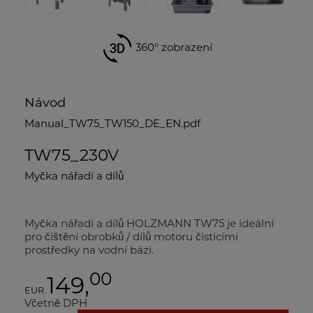
360° zobrazení
Návod
Manual_TW75_TW150_DE_EN.pdf
TW75_230V
Myčka nářadí a dílů
Myčka nářadí a dílů HOLZMANN TW75 je ideální
pro čištění obrobků / dílů motoru čisticími
prostředky na vodní bázi.
00
149,
EUR
Včetně DPH