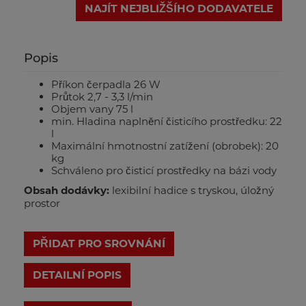
NAJÍT NEJBLIŽŠÍHO DODAVATELE
Popis
Příkon čerpadla 26 W
Průtok 2,7 - 3,3 l/min
Objem vany 75 l
min. Hladina naplnění čisticího prostředku: 22
l
Maximální hmotnostní zatížení (obrobek): 20
kg
Schváleno pro čisticí prostředky na bázi vody
Obsah dodávky:
lexibilní hadice s tryskou, úložný
prostor
PŘIDAT PRO SROVNÁNÍ
DETAILNÍ POPIS