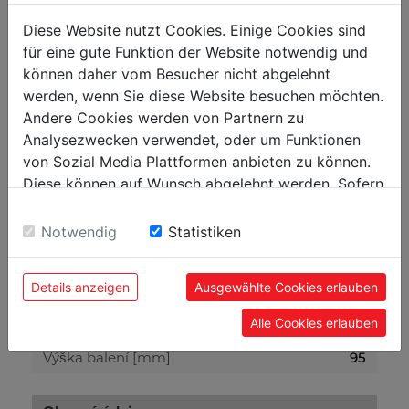
Diese Website nutzt Cookies. Einige Cookies sind
Obecné rozměry
für eine gute Funktion der Website notwendig und
Celkové rozměry [mm]
460 x 330 x 70
können daher vom Besucher nicht abgelehnt
Nostnost [kg]
30
werden, wenn Sie diese Website besuchen möchten.
Andere Cookies werden von Partnern zu
Analysezwecken verwendet, oder um Funktionen
Hmotnost
von Sozial Media Plattformen anbieten zu können.
Brutto [kg]
5.10
Diese können auf Wunsch abgelehnt werden. Sofern
sie unsere Webseite weiter nutzen, geben Sie
Netto [kg]
4.80
Einwilligung zu unseren Cookies.
Notwendig
Statistiken
Přepravní rozměry
Details anzeigen
Ausgewählte Cookies erlauben
Šířka balení [mm]
365
Alle Cookies erlauben
Délka balení [mm]
485
Výška balení [mm]
95