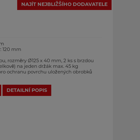
NAJÍT NEJBLIŽŠÍHO DODAVATELE
mm
y: 120 mm
ou, rozměry Ø125 x 40 mm, 2 ks s brzdou
celkově) na jeden držák max. 45 kg
pro ochranu povrchu uložených obrobků
DETAILNÍ POPIS