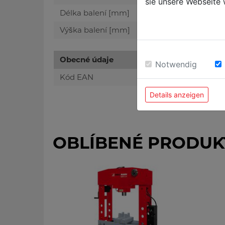
sie unsere Webseite 
Délka balení [mm]
Výška balení [mm]
Obecné údaje
Notwendig
Kód EAN
Details anzeigen
OBLÍBENÉ PRODUK