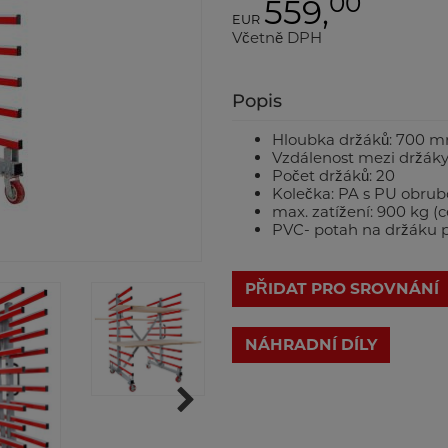
00
559,
EUR
Včetně DPH
Popis
Hloubka držáků: 700 
Vzdálenost mezi držák
Počet držáků: 20
Kolečka: PA s PU obrub
max. zatížení: 900 kg (
PVC- potah na držáku 
PŘIDAT PRO SROVNÁNÍ