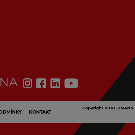
 NA
Copyright © HOLZMANN 
ODMÍNKY
KONTAKT