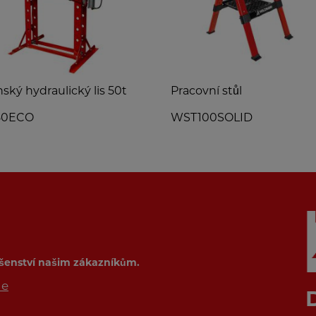
nský hydraulický lis 50t
Pracovní stůl
0ECO
WST100SOLID
ušenství našim zákazníkům.
de