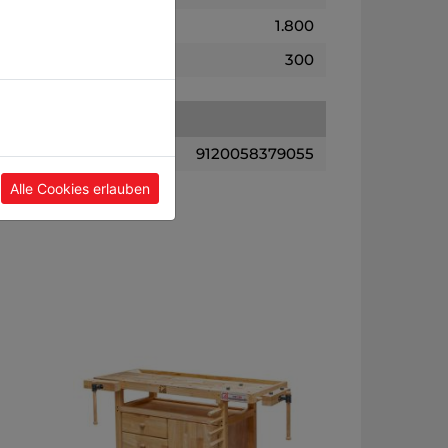
1.800
300
9120058379055
Alle Cookies erlauben