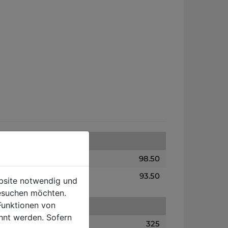
98.50
93.50
ebsite notwendig und
esuchen möchten.
Funktionen von
hnt werden. Sofern
325