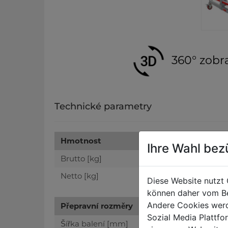
360° zobr
Technické parametry
Hmotnost
Ihre Wahl bez
Brutto [kg]
Netto [kg]
Diese Website nutzt 
können daher vom Be
Andere Cookies werd
Přepravní rozměry
Sozial Media Plattf
Šířka balení [mm]