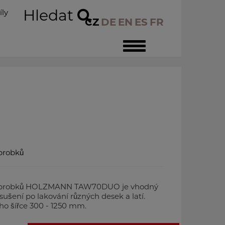
Hledat
íly
CZ
DE
EN
ES
FR
Toggle
navigation
brobků
k obrobků HOLZMANN TAW70DUO je vhodný
sušení po lakování různých desek a latí.
ho šířce 300 - 1250 mm.