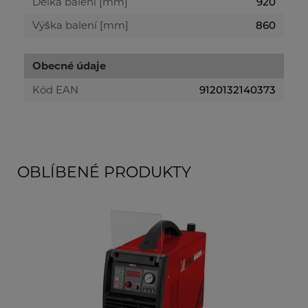
Délka balení [mm]
920
Výška balení [mm]
860
Obecné údaje
Kód EAN
9120132140373
OBLÍBENÉ PRODUKTY