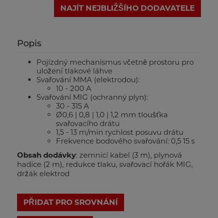
NAJÍT NEJBLIŽŠÍHO DODAVATELE
Popis
Pojízdný mechanismus včetně prostoru pro
uložení tlakové láhve
Svařování MMA (elektrodou):
10 - 200 A
Svařování MIG (ochranný plyn):
30 - 315 A
Ø0,6 | 0,8 | 1,0 | 1,2 mm tloušťka
svařovacího drátu
1,5 - 13 m/min rychlost posuvu drátu
Frekvence bodového svařování: 0,5 15 s
Obsah dodávky
: zemnicí kabel (3 m), plynová
hadice (2 m), redukce tlaku, svařovací hořák MIG,
držák elektrod
PŘIDAT PRO SROVNÁNÍ