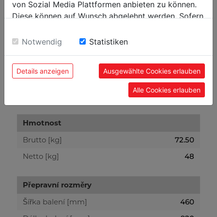
von Sozial Media Plattformen anbieten zu können.
Obecné rozměry
Diese können auf Wunsch abgelehnt werden. Sofern
sie unsere Webseite weiter nutzen, geben Sie
Celkové rozměry [mm]
850 x 270 x 730
Einwilligung zu unseren Cookies.
Notwendig
Statistiken
Svařování
Details anzeigen
Ausgewählte Cookies erlauben
Napájení
400 V / 3 / 50 - 60Hz
Alle Cookies erlauben
Jmenovitý příkon [kVA]
15
Hmotnost
Brutto [kg]
72.50
Netto [kg]
48
Přepravní rozměry
Šířka balení [mm]
460